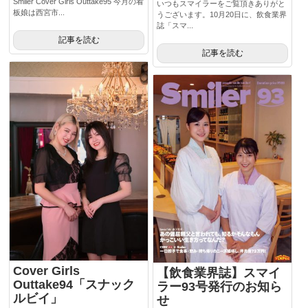
Smiler Cover Girls Outtake95 今月の看
いつもスマイラーをご覧頂きありがと
板娘は西宮市...
うございます。10月20日に、飲食業界
誌「スマ...
記事を読む
記事を読む
Cover Girls
【飲食業界誌】スマイ
Outtake94「スナック
ラー93号発行のお知ら
ルビイ」
せ