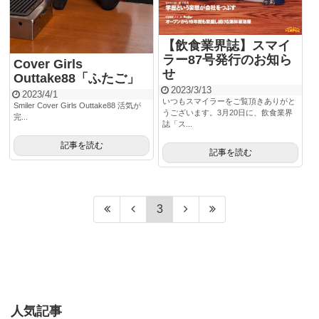
【飲食業界誌】スマイ
ラー87号発行のお知ら
Cover Girls
せ
Outtake88「ふたご」
2023/3/13
2023/4/1
いつもスマイラーをご覧頂きありがと
Smiler Cover Girls Outtake88 活気が
うございます。3月20日に、飲食業界
完...
誌「ス...
記事を読む
記事を読む
3
人気記事