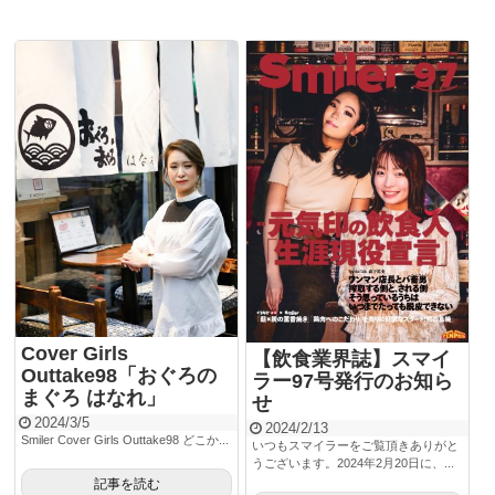
Cover Girls
【飲食業界誌】スマイ
Outtake98「おぐろの
ラー97号発行のお知ら
まぐろ はなれ」
せ
2024/3/5
2024/2/13
Smiler Cover Girls Outtake98 どこか...
いつもスマイラーをご覧頂きありがと
うございます。2024年2月20日に、...
記事を読む