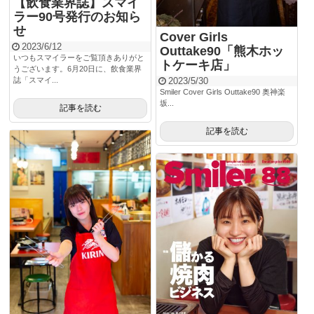
【飲食業界誌】スマイ
ラー90号発行のお知ら
せ
Cover Girls
2023/6/12
Outtake90「熊木ホッ
いつもスマイラーをご覧頂きありがと
トケーキ店」
うございます。6月20日に、飲食業界
2023/5/30
誌「スマイ...
Smiler Cover Girls Outtake90 奥神楽
坂...
記事を読む
記事を読む