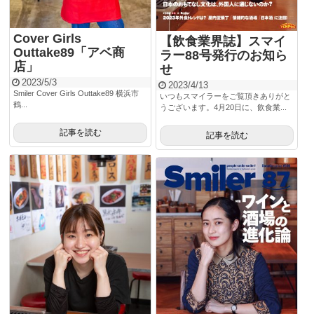
Cover Girls
【飲食業界誌】スマイ
Outtake89「アベ商
ラー88号発行のお知ら
店」
せ
2023/5/3
2023/4/13
Smiler Cover Girls Outtake89 横浜市
いつもスマイラーをご覧頂きありがと
鶴...
うございます。4月20日に、飲食業...
記事を読む
記事を読む