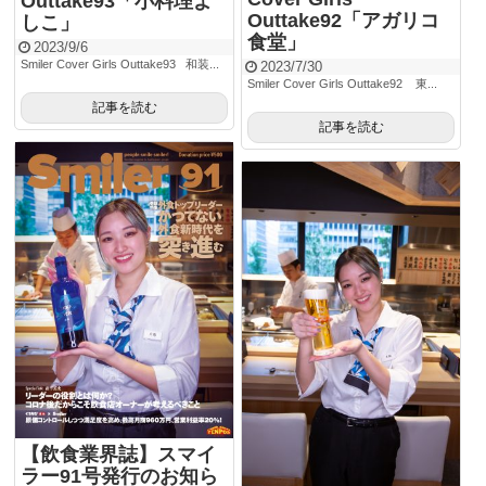
Outtake93「小料理よ
Outtake92「アガリコ
しこ」
食堂」
2023/9/6
Smiler Cover Girls Outtake93 和装...
2023/7/30
Smiler Cover Girls Outtake92 東...
記事を読む
記事を読む
【飲食業界誌】スマイ
ラー91号発行のお知ら