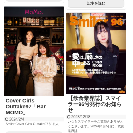
記事を読む
【飲食業界誌】スマイ
Cover Girls
ラー96号発行のお知ら
Outtake97「Bar
せ
MOMO」
2023/12/18
2024/2/4
いつもスマイラーをご覧頂きありがと
Smiler Cover Girls Outtake97 知る人...
うございます。2024年1月5日に、飲食
業界誌...