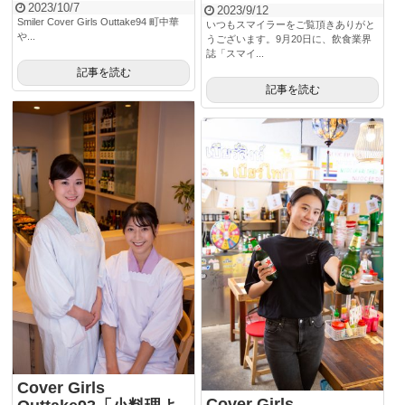
2023/10/7
2023/9/12
Smiler Cover Girls Outtake94 町中華
いつもスマイラーをご覧頂きありがと
や...
うございます。9月20日に、飲食業界
誌「スマイ...
記事を読む
記事を読む
Cover Girls
Cover Girls