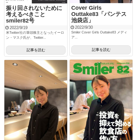
Cover Girls
振り回されないために
Outtake83「パンテス
考えるべきこと
池袋店」
smiler82号
2022/9/30
2022/9/19
Smiler Cover Girls Outtake83 メディ
米Twitter社の筆頭株主となったイーロ
ア...
ン・マスク氏が、Twitter...
記事を読む
記事を読む