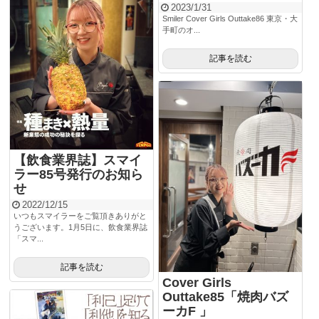
2023/1/31
Smiler Cover Girls Outtake86 東京・大
手町のオ...
記事を読む
【飲食業界誌】スマイ
ラー85号発行のお知ら
せ
2022/12/15
いつもスマイラーをご覧頂きありがと
うございます。1月5日に、飲食業界誌
「スマ...
記事を読む
Cover Girls
Outtake85「焼肉バズ
ーカF 」