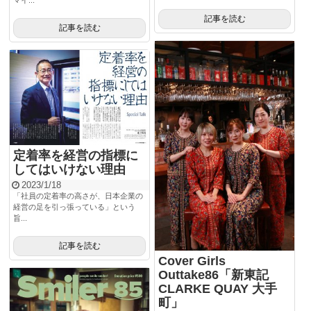
マイ...
記事を読む
記事を読む
定着率を経営の指標に
してはいけない理由
2023/1/18
「社員の定着率の高さが、日本企業の
経営の足を引っ張っている」という
旨...
記事を読む
Cover Girls
Outtake86「新東記
CLARKE QUAY 大手
町」