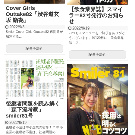
Cover Girls
【飲食業界誌】スマイ
Outtake82「渋谷道玄
ラー82号発行のお知ら
坂 鮨㐂」
せ
2022/9/3
2022/9/19
Smiler Cover Girls Outtake82 再開発が
いつもスマイラーをご覧頂きありがと
加速する...
うございます。9月20日に、飲食業界
誌「ス...
記事を読む
記事を読む
後継者問題を読み解く
「森下流考察」
smiler81号
2022/8/19
後継者不足は中小企業の宿命！？ 中小
企業の後継者不足は、社会問題の...