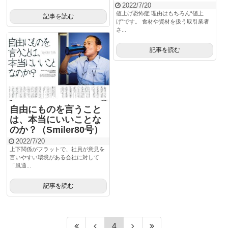
2022/7/20
値上げ恐怖症 理由はもちろん“値上
記事を読む
げ“です。 食材や資材を扱う取引業者
さ...
記事を読む
自由にものを言うこと
は、本当にいいことな
のか？（Smiler80号）
2022/7/20
上下関係がフラットで、社員が意見を
言いやすい環境がある会社に対して
「風通...
記事を読む
4