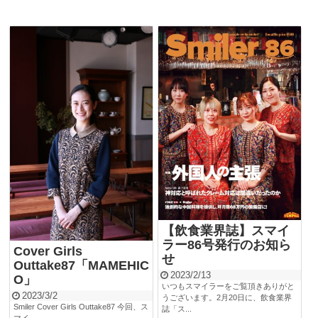
【飲食業界誌】スマイ
ラー86号発行のお知ら
Cover Girls
せ
Outtake87「MAMEHIC
2023/2/13
O」
いつもスマイラーをご覧頂きありがと
2023/3/2
うございます。2月20日に、飲食業界
Smiler Cover Girls Outtake87 今回、ス
誌「ス...