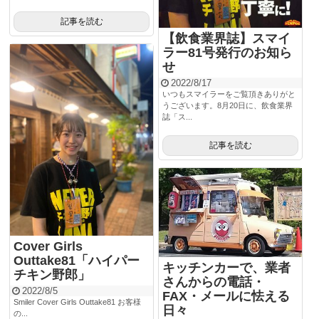
記事を読む
【飲食業界誌】スマイ
ラー81号発行のお知ら
せ
2022/8/17
いつもスマイラーをご覧頂きありがと
うございます。8月20日に、飲食業界
誌「ス...
記事を読む
Cover Girls
Outtake81「ハイパー
キッチンカーで、業者
チキン野郎」
さんからの電話・
2022/8/5
FAX・メールに怯える
Smiler Cover Girls Outtake81 お客様
日々
の...