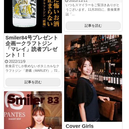
2022/11/11
いつもスマイラーをご覧頂きありがと
うございます。11月20日に、飲食業界
誌「...
記事を読む
Smiler84号プレゼント
企画ークラフトジン
「マレイ」読者プレゼ
ント！！
2022/11/9
飲食店でしか飲めないボタニカルなク
ラフトジン 「磨礪（MARLEY）」72...
記事を読む
Cover Girls