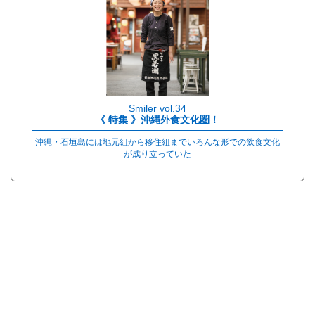
Smiler vol.34
《 特集 》沖縄外食文化圏！
沖縄・石垣島には地元組から移住組までいろんな形での飲食文化
が成り立っていた