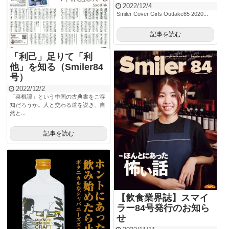
2022/12/4
Smiler Cover Girls Outtake85 2020...
記事を読む
「利己」足りて「利
他」を知る（Smiler84
号）
2022/12/2
「菜根譚」という中国の古典書をご存
知だろうか。人と交わる道を説き、自
然と...
記事を読む
【飲食業界誌】スマイ
ラー84号発行のお知ら
せ