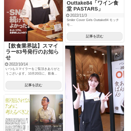
Outtake84「ワイン食
堂 PASTARS」
2022/11/3
Smiler Cover Girls Outtake84 モッチ
モ...
記事を読む
【飲食業界誌】スマイ
ラー83号発行のお知ら
せ
2022/10/14
いつもスマイラーをご覧頂きありがと
うございます。10月20日に、飲食...
記事を読む