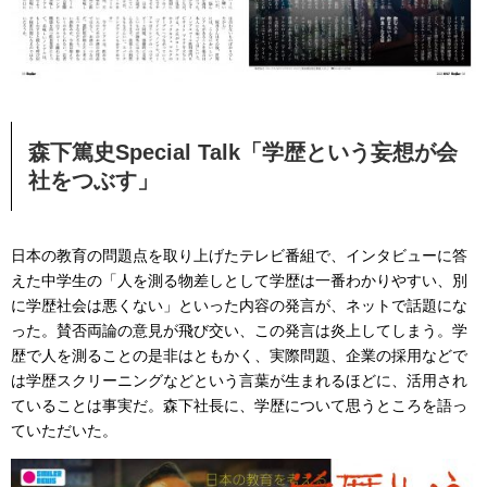
森下篤史Special Talk「学歴という妄想が会
社をつぶす
」
日本の教育の問題点を取り上げたテレビ番組で、インタビューに答
えた中学生の「人を測る物差しとして学歴は一番わかりやすい、別
に学歴社会は悪くない」といった内容の発言が、ネットで話題にな
った。賛否両論の意見が飛び交い、この発言は炎上してしまう。学
歴で人を測ることの是非はともかく、実際問題、企業の採用などで
は学歴スクリーニングなどという言葉が生まれるほどに、活用され
ていることは事実だ。森下社長に、学歴について思うところを語っ
ていただいた。