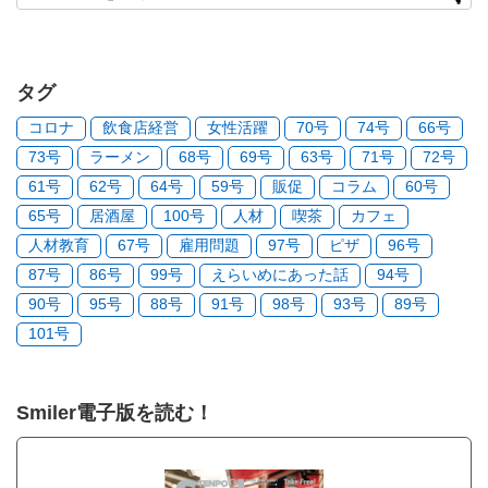
タグ
コロナ
飲食店経営
女性活躍
70号
74号
66号
73号
ラーメン
68号
69号
63号
71号
72号
61号
62号
64号
59号
販促
コラム
60号
65号
居酒屋
100号
人材
喫茶
カフェ
人材教育
67号
雇用問題
97号
ピザ
96号
87号
86号
99号
えらいめにあった話
94号
90号
95号
88号
91号
98号
93号
89号
101号
Smiler電子版を読む！