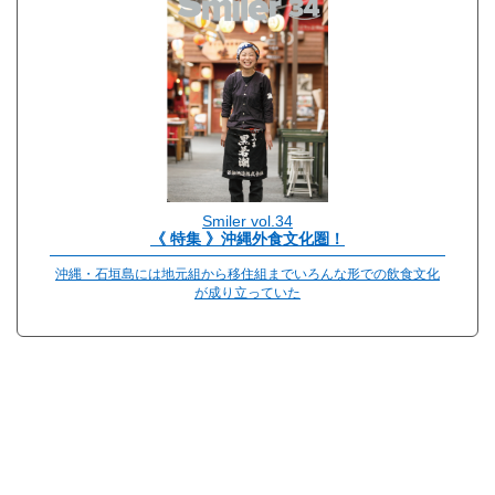
Smiler vol.34
《 特集 》沖縄外食文化圏！
沖縄・石垣島には地元組から移住組までいろんな形での飲食文化
が成り立っていた