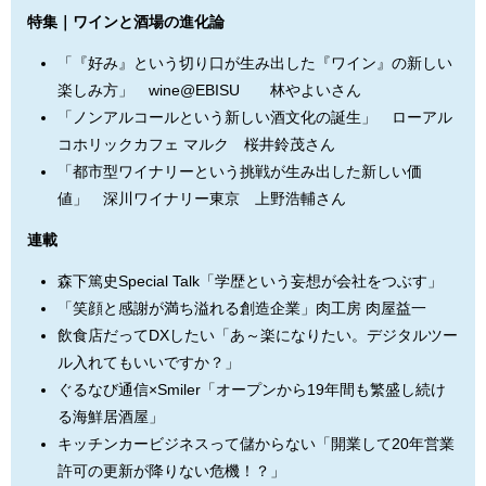
特集｜ワインと酒場の進化論
「『好み』という切り口が生み出した『ワイン』の新しい
楽しみ方」 wine@EBISU 林やよいさん
「ノンアルコールという新しい酒文化の誕生」 ローアル
コホリックカフェ マルク 桜井鈴茂さん
「都市型ワイナリーという挑戦が生み出した新しい価
値」 深川ワイナリー東京 上野浩輔さん
連載
森下篤史Special Talk「学歴という妄想が会社をつぶす」
「笑顔と感謝が満ち溢れる創造企業」肉工房 肉屋益一
飲食店だってDXしたい「あ～楽になりたい。デジタルツー
ル入れてもいいですか？」
ぐるなび通信×Smiler「オープンから19年間も繁盛し続け
る海鮮居酒屋」
キッチンカービジネスって儲からない「開業して20年営業
許可の更新が降りない危機！？」