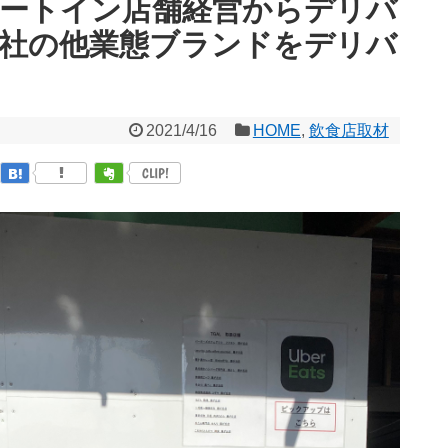
イートイン店舗経営からデリバ
自社の他業態ブランドをデリバ
2021/4/16
HOME
,
飲食店取材
CLIP!