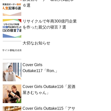
６選
リサイクルで年商300億円企業
を作った親父の寝言７選
大切なお知らせ
Cover Girls
Outtake117「Ron.」
Cover Girls Outtake116「居酒
屋きむちゃん」
Cover Girls Outtake115「アサ