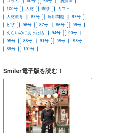
コラム
60号
65号
居酒屋
100号
人材
喫茶
カフェ
人材教育
67号
雇用問題
97号
ピザ
96号
87号
86号
99号
えらいめにあった話
94号
90号
95号
88号
91号
98号
93号
89号
101号
Smiler電子版を読む！