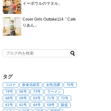
イーボウルのマヌル」
Cover Girls Outtake114「Cafe
りあん」
タグ
コロナ
飲食店経営
女性活躍
70号
74号
66号
73号
ラーメン
68号
69号
63号
71号
72号
61号
62号
64号
59号
販促