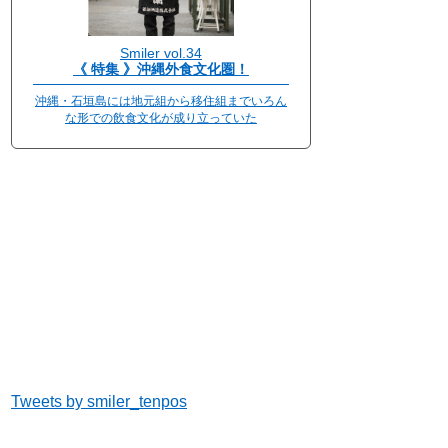
Smiler vol.34
《 特集 》沖縄外食文化圏！
沖縄・石垣島には地元組から移住組までいろん
な形での飲食文化が成り立っていた
Tweets by smiler_tenpos