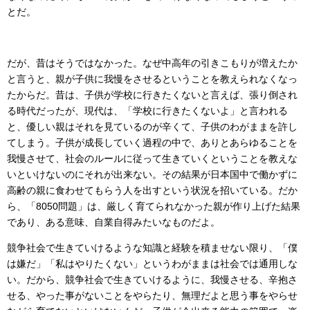
とだ。
だが、昔はそうではなかった。なぜ中高年の引きこもりが増えたか
と言うと、親が子供に我慢をさせるということを教えられなくなっ
たからだ。昔は、子供が学校に行きたくないと言えば、張り倒され
る時代だったが、現代は、「学校に行きたくないよ」と言われる
と、優しい親はそれを見ているのが辛くて、子供のわがままを許し
てしまう。子供が成長していく過程の中で、ありとあらゆることを
我慢させて、社会のルールに従って生きていくということを教えな
いといけないのにそれが出来ない。その結果が日本国中で働かずに
高齢の親に食わせてもらう人を出すという状況を招いている。だか
ら、「8050問題」は、厳しく育てられなかった親が作り上げた結果
であり、ある意味、自業自得みたいなものだよ。
競争社会で生きていけるような知識と経験を積ませない限り、「僕
は嫌だ」「私はやりたくない」というわがままは社会では通用しな
い。だから、競争社会で生きていけるように、我慢させる、辛抱さ
せる、やった事がないことをやらたり、無理だよと思う事をやらせ