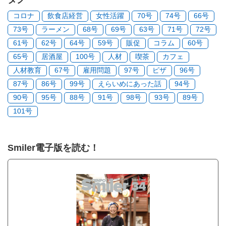
コロナ
飲食店経営
女性活躍
70号
74号
66号
73号
ラーメン
68号
69号
63号
71号
72号
61号
62号
64号
59号
販促
コラム
60号
65号
居酒屋
100号
人材
喫茶
カフェ
人材教育
67号
雇用問題
97号
ピザ
96号
87号
86号
99号
えらいめにあった話
94号
90号
95号
88号
91号
98号
93号
89号
101号
Smiler電子版を読む！