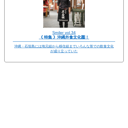
Smiler vol.34
《 特集 》沖縄外食文化圏！
沖縄・石垣島には地元組から移住組までいろんな形での飲食文化
が成り立っていた