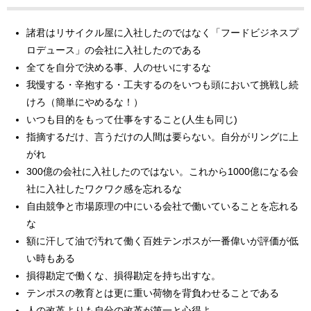
諸君はリサイクル屋に入社したのではなく「フードビジネスプ
ロデュース」の会社に入社したのである
全てを自分で決める事、人のせいにするな
我慢する・辛抱する・工夫するのをいつも頭において挑戦し続
けろ（簡単にやめるな！）
いつも目的をもって仕事をすること(人生も同じ)
指摘するだけ、言うだけの人間は要らない。自分がリングに上
がれ
300億の会社に入社したのではない。これから1000億になる会
社に入社したワクワク感を忘れるな
自由競争と市場原理の中にいる会社で働いていることを忘れる
な
額に汗して油で汚れて働く百姓テンポスが一番偉いが評価が低
い時もある
損得勘定で働くな、損得勘定を持ち出すな。
テンポスの教育とは更に重い荷物を背負わせることである
人の改革よりも自分の改革が第一と心得よ