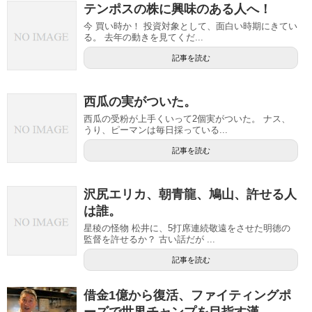
テンポスの株に興味のある人へ！
今 買い時か！ 投資対象として、面白い時期にきてい
る。 去年の動きを見てくだ...
記事を読む
西瓜の実がついた。
西瓜の受粉が上手くいって2個実がついた。 ナス、
うり、ピーマンは毎日採っている...
記事を読む
沢尻エリカ、朝青龍、鳩山、許せる人
は誰。
星稜の怪物 松井に、5打席連続敬遠をさせた明徳の
監督を許せるか？ 古い話だが ...
記事を読む
借金1億から復活、ファイティングポ
ーズで世界チャンプを目指す漢