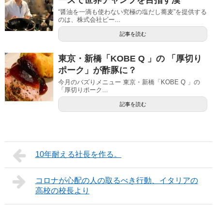
“醤油を一滴も使わない究極の塩だし蕎麦”を提供する
のは、株式会社ビー...
記事を読む
東京・新橋「KOBE Q 」の 「厚切り
ポーク」が酢豚に？
今月のバズりメニュー 東京・新橋「KOBE Q 」の
「厚切りポーク...
記事を読む
10年耐える社長を作る。
コロナが心配の人の取るべき行動、イタリアの
高校の校長より