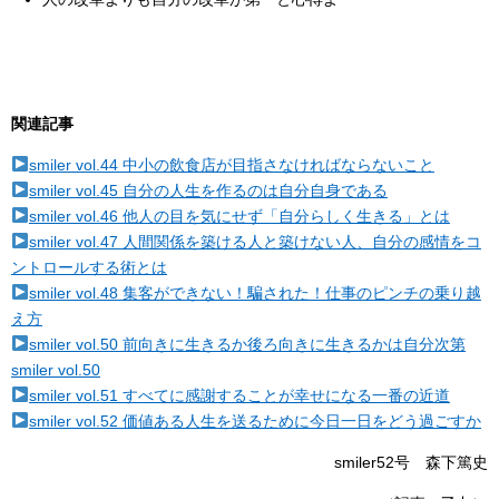
関連記事
smiler vol.44 中小の飲食店が目指さなければならないこと
smiler vol.45 自分の人生を作るのは自分自身である
smiler vol.46 他人の目を気にせず「自分らしく生きる」とは
smiler vol.47 人間関係を築ける人と築けない人、自分の感情をコ
ントロールする術とは
smiler vol.48 集客ができない！騙された！仕事のピンチの乗り越
え方
smiler vol.50 前向きに生きるか後ろ向きに生きるかは自分次第
smiler vol.50
smiler vol.51 すべてに感謝することが幸せになる一番の近道
smiler vol.52 価値ある人生を送るために今日一日をどう過ごすか
smiler52号 森下篤史