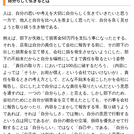
自分らしく生きるとは
人は、自分の思いや考えを大切に自分らしく生きていきたいと思う
一方で、他人と自分を比べ人を羨ましく思ったり、自分を良く見せ
ようと取り繕う生き物である。
例えば、部下が失敗して損害金50万円を支払う事になったとする。
それを、店長は自分の責任として会社に報告する前に、その部下の
出した損害金を立て替え、会社に損を発生させないようにした。部
下の不始末だからと自分を犠牲にしてまで責任を取るという姿勢
は、「責任の取り方」においては100点に値するだろう。（内容に
よっては「そうか、お前が償え」という会社ではいけないが）。責
任を取るときの考え方として、どんな不始末を起こしたかを会社に
報告し、公にした上で自分はこんな責任を取りたいんだという意思
を通すのは、一つの「自分らしさ」と言える。しかし部下のため、
会社のためにと自分が損害金を立て替えたとしても、その事を会社
に報告しなかったり、内容をごまかして報告する等、取り繕うよう
であれば、それは「自分らしさ」では無い。自分の意思で行動する
という点は同じであるが、自分の都合や立場、損得を優先させて行
動することは「自分らしい」ではなく「自己中」である。「自分ら