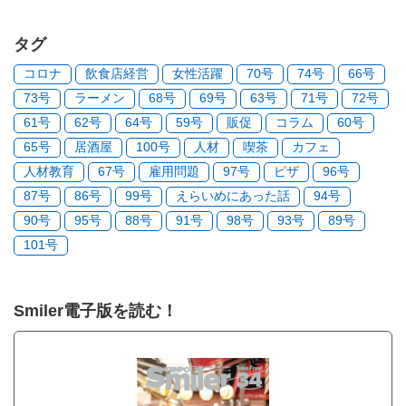
タグ
コロナ
飲食店経営
女性活躍
70号
74号
66号
73号
ラーメン
68号
69号
63号
71号
72号
61号
62号
64号
59号
販促
コラム
60号
65号
居酒屋
100号
人材
喫茶
カフェ
人材教育
67号
雇用問題
97号
ピザ
96号
87号
86号
99号
えらいめにあった話
94号
90号
95号
88号
91号
98号
93号
89号
101号
Smiler電子版を読む！