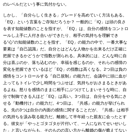
のレベルだという事に気付かない。
しかし、「自分らしく生きる」グレードを高めていく方法もある。
「EQ」という言葉をご存知だろうか？ 一般的に「IQ」は頭の良さ
を表す知能値数のことを指すが、「EQ」は、自分の感情をコントロ
ールし上手に人付き合いができたり、相手の気持ちを理解でき
る“心”の知能値数のことを指す。「EQ」の能力の中で、一番大事な
要素は『自己認識』だ。自分とはどんな人物かを出来るだけ正確に
把握できるかどうかで指数が測られる。具体的には、どんな時に自
分は喜ぶのか、落ち込むのか、幸福を感じるのか、それらの感情の
変化を把握できているほど「EQ」の指数は高くなる。2つ目は負の
感情をコントロールする『自己規制』の能力だ。会議中に頭に血が
上ってもトイレで少し時間をつぶせば、気持ちがおさまるときがあ
るよね。怒りを感情のままに相手にぶつけてしまいそうな時に、自
分で制御できる人ほど「EQ」は高い。3つ目は、自分をやる気にさ
せる『動機付け』の能力だ。4つ目は、『共感』の能力が挙げられ
る。先の3つは自分の内面の感情に関することだが、『共感』は相手
の気持ちを汲み取る能力だ。離婚して半年経った親友に会ったとす
る。彼女が「やっとゴタゴタが片付いて、一人になれてせいせいし
た」と言いながらも、そのものの言い方から離婚の傷が癒えてない