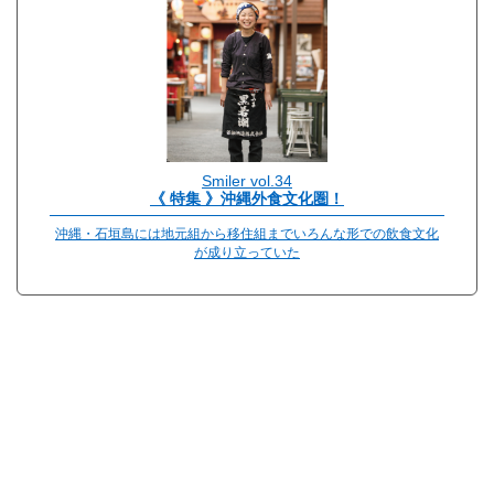
Smiler vol.34
《 特集 》沖縄外食文化圏！
沖縄・石垣島には地元組から移住組までいろんな形での飲食文化
が成り立っていた