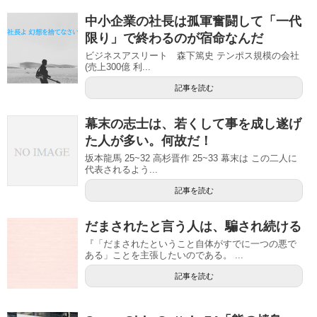
中小企業の社長は孤軍奮闘して「一代
限り」で終わるのが宿命なんだ
ビジネスアスリート 森下篤史 テンポス規模の会社
(売上300億 利...
記事を読む
幕末の志士は、若くして事を成し遂げ
た人が多い。何故だ！
坂本龍馬 25~32 高杉晋作 25~33 幕末は この二人に
代表されるよう...
記事を読む
だまされたと言う人は、騙され続ける
『「だまされたということ自体がすでに一つの悪で
ある」ことを主張したいのである。 ...
記事を読む