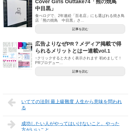
Cover Girls Outtake74「熊の焼鳥
中目黒」
食べログで、2年連続「百名店」にも選ばれる焼き鳥
店「熊の焼鳥 中目黒」さ...
記事を読む
広告よりなぜPR？メディア掲載で得
られるメリットとはー連載vol.1
↑クリックすると大きく表示されます 初めまして！
PRプロデュー...
記事を読む
いてての法則 最上級難度 人生から意味を問われ
る
成功したい人がやってはいけないこと。やった
方がいいこと