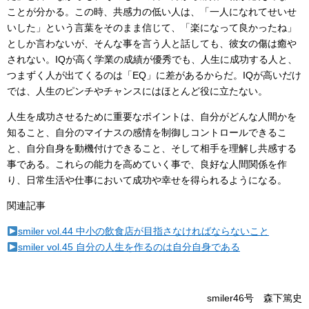
ことが分かる。この時、共感力の低い人は、「一人になれてせいせ
いした」という言葉をそのまま信じて、「楽になって良かったね」
としか言わないが、そんな事を言う人と話しても、彼女の傷は癒や
されない。IQが高く学業の成績が優秀でも、人生に成功する人と、
つまずく人が出てくるのは「EQ」に差があるからだ。IQが高いだけ
では、人生のピンチやチャンスにはほとんど役に立たない。
人生を成功させるために重要なポイントは、自分がどんな人間かを
知ること、自分のマイナスの感情を制御しコントロールできるこ
と、自分自身を動機付けできること、そして相手を理解し共感する
事である。これらの能力を高めていく事で、良好な人間関係を作
り、日常生活や仕事において成功や幸せを得られるようになる。
関連記事
smiler vol.44 中小の飲食店が目指さなければならないこと
smiler vol.45 自分の人生を作るのは自分自身である
smiler46号 森下篤史