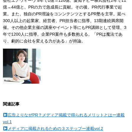
会社エアウィーヴ 5年で1億→120億、愛知トビー株式会社2年で11
億→44億と、PRの力で急成長に貢献。その後、PR代行事業で起
業。また、独自のPR理論をコンンテンツとするPR塾を主宰。延べ
300人以上の起業家、経営者、PR担当者に指導、13期連続満席開
催。その他企業主催の講座やイベント等にもPR講師として登壇、3
年で1200人に指導。企業PR案件も多数抱える。「PRは魔法であ
り、劇的に会社を変える力がある」が持論。
関連記事
広告よりなぜPR？メディア掲載で得られるメリットとはー連載
vol.1
メディアに掲載されるための３ステップー連載vol.2