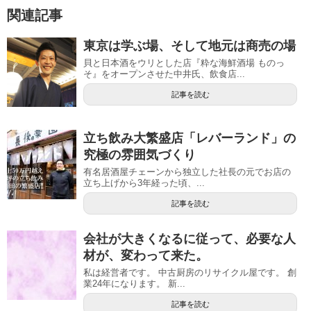
関連記事
東京は学ぶ場、そして地元は商売の場
貝と日本酒をウリとした店『粋な海鮮酒場 ものっ
そ』をオープンさせた中井氏、飲食店...
記事を読む
立ち飲み大繁盛店「レバーランド」の
究極の雰囲気づくり
有名居酒屋チェーンから独立した社長の元でお店の
立ち上げから3年経った頃、...
記事を読む
会社が大きくなるに従って、必要な人
材が、変わって来た。
私は経営者です。 中古厨房のリサイクル屋です。 創
業24年になります。 新...
記事を読む