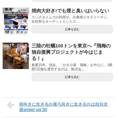
焼肉大好き!でも煙と臭いはいらない
ランチタイムでの利用や、仕事帰りサラリーマン、
女性客をターゲットとしたス...
記事を読む
三陸の牡蠣100トンを東京へ『飛梅の
独自復興プロジェクトが今はじま
る！』
創業15年。現在、「かき小屋 飛梅」を中心に、3業
態7店舗を運営するのは、株式会...
記事を読む
前向きに生きるか後ろ向きに生きるかは自分次
第smiler vol.50