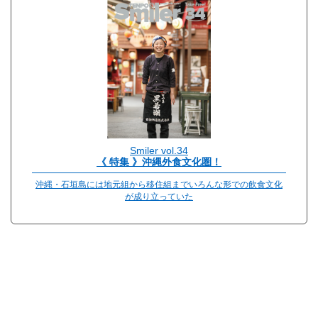
Smiler vol.34
《 特集 》沖縄外食文化圏！
沖縄・石垣島には地元組から移住組までいろんな形での飲食文化
が成り立っていた