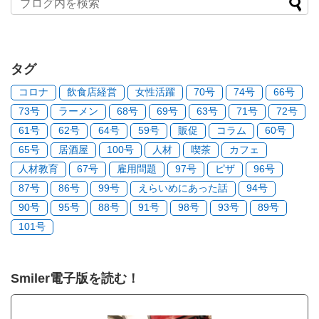
タグ
コロナ
飲食店経営
女性活躍
70号
74号
66号
73号
ラーメン
68号
69号
63号
71号
72号
61号
62号
64号
59号
販促
コラム
60号
65号
居酒屋
100号
人材
喫茶
カフェ
人材教育
67号
雇用問題
97号
ピザ
96号
87号
86号
99号
えらいめにあった話
94号
90号
95号
88号
91号
98号
93号
89号
101号
Smiler電子版を読む！