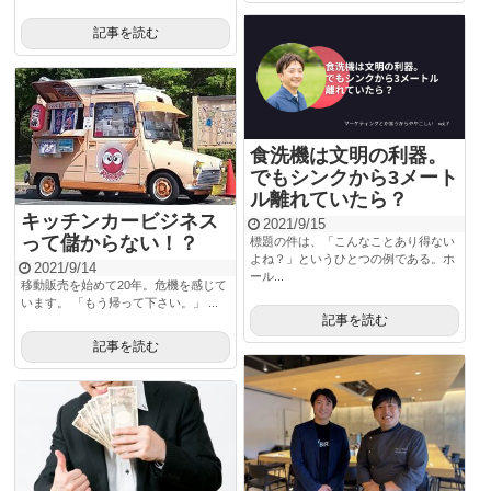
記事を読む
食洗機は文明の利器。
でもシンクから3メート
ル離れていたら？
キッチンカービジネス
2021/9/15
って儲からない！？
標題の件は、「こんなことあり得ない
よね？」というひとつの例である。ホ
2021/9/14
ール...
移動販売を始めて20年。危機を感じて
います。 「もう帰って下さい。」 ...
記事を読む
記事を読む