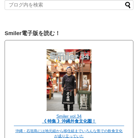
Smiler電子版を読む！
Smiler vol.34
《 特集 》沖縄外食文化圏！
沖縄・石垣島には地元組から移住組までいろんな形での飲食文化
が成り立っていた