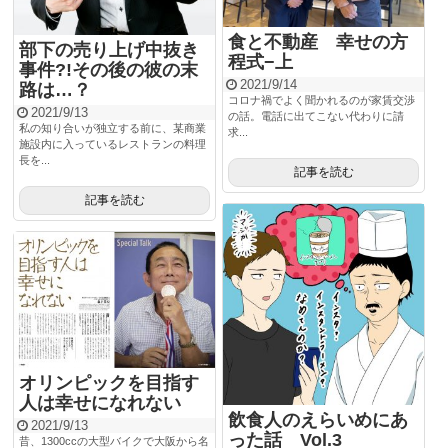
食と不動産 幸せの方
部下の売り上げ中抜き
程式−上
事件?!その後の彼の末
2021/9/14
路は…？
コロナ禍でよく聞かれるのが家賃交渉
2021/9/13
の話。電話に出てこない代わりに請
私の知り合いが独立する前に、某商業
求...
施設内に入っているレストランの料理
長を...
記事を読む
記事を読む
オリンピックを目指す
人は幸せになれない
飲食人のえらいめにあ
2021/9/13
った話 Vol.3
昔、1300ccの大型バイクで大阪から名