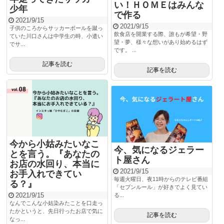
い！ＨＯＭＥはみんな
少年
で作る
2021/9/15
2021/9/15
子供のころからサッカーボールを蹴っ
飲食店を開業する際、誰もが希望・野
ていた川口さんは中学生の時、小遣い
望・夢、様々な想いがあり始めるはず
でサ...
です。 ...
記事を読む
記事を読む
今から小姑みたいなこ
今、気になるジェラー
とを言う。『あなたの
ト屋さん
お店の水回り、本当に
2021/9/15
お手入れできてい
毎週火曜日、夜11時からのテレビ番組
る？』
「セブンルール」が好きでよく見てい
2021/9/15
る...
なんでこんな小姑染みたことを口走っ
たかというと、先日行ったお店で気に
記事を読む
なっ...