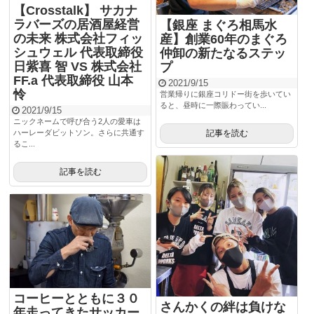
【Crosstalk】 サカナ
ラバーズの居酒屋経営
【銀座 まぐろ相馬水
の未来 株式会社フィッ
産】創業60年のまぐろ
シュウェル 代表取締役
仲卸の新たなるステッ
日紫喜 智 VS 株式会社
プ
FF.a 代表取締役 山本
2021/9/15
怜
営業帰りに銀座コリドー街を歩いてい
ると、昼時に一際賑わってい...
2021/9/15
ニックネームで呼び合う2人の愛車は
記事を読む
ハーレーダビットソン。さらに共通す
るこ...
記事を読む
コーヒーとともに３０
さんかくの絆は負けな
年走ってきたサッカー