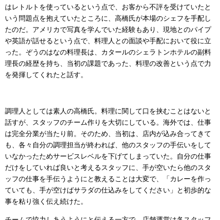
はレトルトを使っているという点で、お客から不評を受けていたと
いう問題点を抱えていたところに、高橋氏が本場のシェフを手配し
たのだ。アメリカで写真を学んでいた経験もあり、現地とのパイプ
や英語が話せるという点で、料理人との面談や手配において役に立
った。ぞうのはなの料理長は、カタールのシェラトンホテルの副料
理長の経歴を持ち、当初の課題であった、料理の改善という点で力
を発揮してくれたと話す。
調理人としては素人の高橋氏。料理に関して口を挟むことはないと
話すが、スタッフのチーム作りを大切にしている。海外では、仕事
は完全分業が当たり前。そのため、当初は、店内が込み合ってきて
も、各々自分の調理担当が終われば、他のスタッフの手伝いをして
いなかったためサービスレベルを下げてしまっていた。自分の仕事
だけをしていれば良いと考えるスタッフに、手が空いたら他のスタ
ッフの仕事を手伝うようにと教えることは大変で、「カレーを作っ
ていても、手が空けばサラダの仕込みをしてください」と初歩的な
事を粘り強く伝え続けた。
チームで協力しあうようにと伝える一方で、店舗運営は各スタッフ