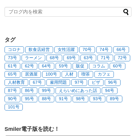
タグ
コロナ
飲食店経営
女性活躍
70号
74号
66号
73号
ラーメン
68号
69号
63号
71号
72号
61号
62号
64号
59号
販促
コラム
60号
65号
居酒屋
100号
人材
喫茶
カフェ
人材教育
67号
雇用問題
97号
ピザ
96号
87号
86号
99号
えらいめにあった話
94号
90号
95号
88号
91号
98号
93号
89号
101号
Smiler電子版を読む！