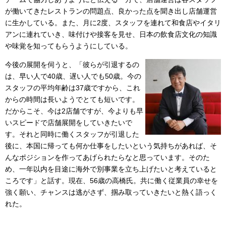
が働いてきたレストランの問題点、良かった点を聞き出し店舗運営
に生かしている。また、月に2度、スタッフを連れて和食店やイタリ
アンに連れていき、味付けや接客を見せ、日本の飲食店文化の知識
や味覚を知ってもらうようにしている。
今後の展開を伺うと、「彼らが引退するの
は、早い人で40歳、遅い人でも50歳。今の
スタッフの平均年齢は37歳ですから、これ
からの時間は長いようでとても短いです。
だからこそ、今は2店舗ですが、今よりも早
いスピードで店舗展開をしていきたいで
す。それと同時に働くスタッフが引退した
後に、本国に帰っても何か仕事をしたいという気持ちがあれば、そ
んなポジションを作ってあげられたらなと思っています。そのた
め、一年以内を目途に海外で別事業を立ち上げたいと考えていると
ころです」と話す。現在、56歳の高橋氏。共に働く従業員の幸せを
強く願い、チャンスは逃がさず、掴み取っていきたいと熱く語っく
れた。