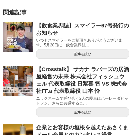
関連記事
【飲食業界誌】スマイラー67号発行の
お知らせ
いつもスマイラーをご覧頂きありがとうございま
す。5月20日に、飲食業界誌...
記事を読む
【Crosstalk】 サカナ ラバーズの居酒
屋経営の未来 株式会社フィッシュウ
ェル 代表取締役 日紫喜 智 VS 株式会
社FF.a 代表取締役 山本 怜
ニックネームで呼び合う2人の愛車はハーレーダビッ
トソン。さらに共通するこ...
記事を読む
企業とお客様の垣根を越えたあさくま
メール会員とのカンタレス経営