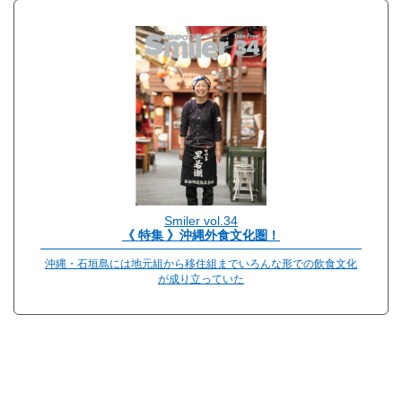
Smiler vol.34
《 特集 》沖縄外食文化圏！
沖縄・石垣島には地元組から移住組までいろんな形での飲食文化
が成り立っていた