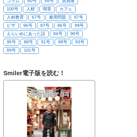
コラム
60号
65号
居酒屋
100号
人材
喫茶
カフェ
人材教育
67号
雇用問題
97号
ピザ
96号
87号
86号
99号
えらいめにあった話
94号
90号
95号
88号
91号
98号
93号
89号
101号
Smiler電子版を読む！