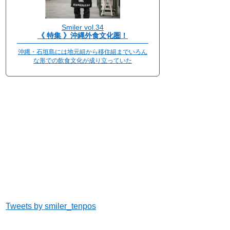
Smiler vol.34
《 特集 》沖縄外食文化圏！
沖縄・石垣島には地元組から移住組までいろん
な形での飲食文化が成り立っていた
Tweets by smiler_tenpos