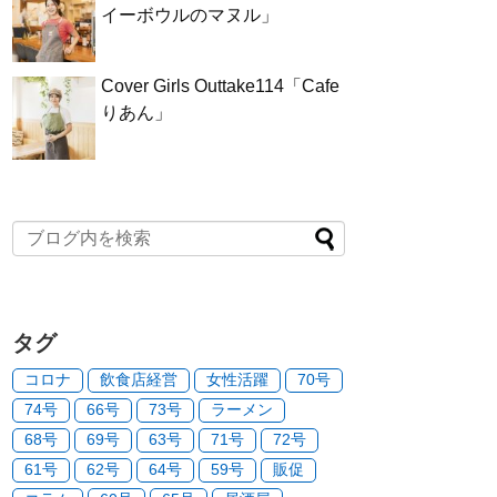
イーボウルのマヌル」
Cover Girls Outtake114「Cafe
りあん」
タグ
コロナ
飲食店経営
女性活躍
70号
74号
66号
73号
ラーメン
68号
69号
63号
71号
72号
61号
62号
64号
59号
販促