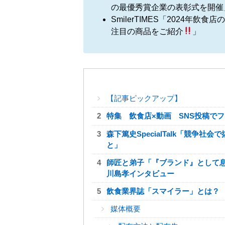
の最優秀賞企業の表彰式を開催
SmilerTIMES「2024
注目の商品をご紹介
」
【記事ピックアップ】
特集 飲食店×動画 SNS投稿で
森下篤史SpecialTalk「競
と」
師匠と弟子「『ブランド』として
川島孝インタビュー
飲食業界誌「スマイラー」とは？
媒体概要