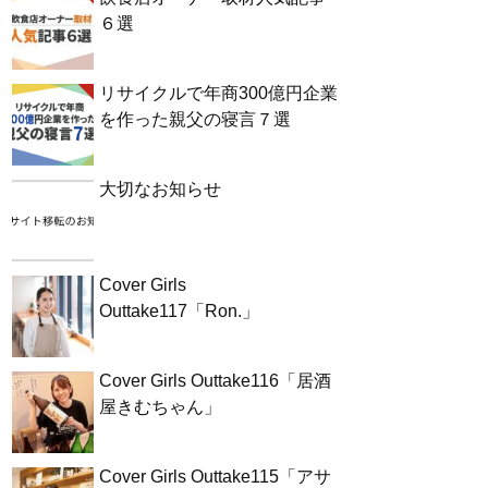
６選
リサイクルで年商300億円企業
を作った親父の寝言７選
大切なお知らせ
Cover Girls
Outtake117「Ron.」
Cover Girls Outtake116「居酒
屋きむちゃん」
Cover Girls Outtake115「アサ