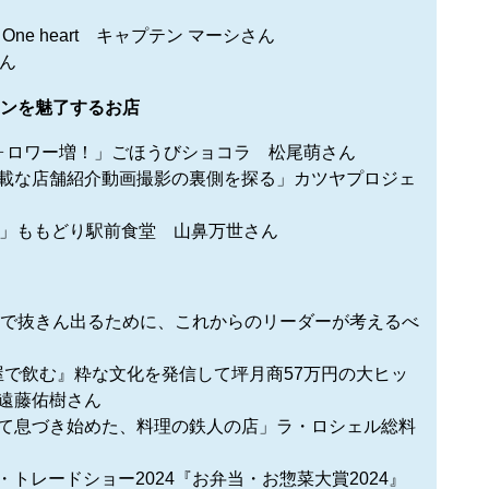
ne heart キャプテン マーシさん
さん
ァンを魅了するお店
ォロワー増！」ごほうびショコラ 松尾萌さん
載な店舗紹介動画撮影の裏側を探る」カツヤプロジェ
男」ももどり駅前食堂 山鼻万世さん
競争社会で抜きん出るために、これからのリーダーが考えるべ
そば屋で飲む』粋な文化を発信して坪月商57万円の大ヒッ
遠藤佑樹さん
て息づき始めた、料理の鉄人の店」ラ・ロシェル総料
セン・トレードショー2024『お弁当・お惣菜大賞2024』