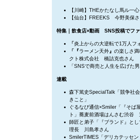
【川崎】THEかたなし馬ル一心 O
【仙台】FREEKS 今野美保
特集｜飲食店×動画 SNS投稿でフ
「
炎上からの大逆転で1万人フ
「『
ラーメン天外
』
の楽しさ満
クト株式会社 橋詰克也さん
「SNSで商売と人生を広げた
連載
森下篤史SpecialTalk「
きこと」
ぐるなび通信×Smiler「『
ト」蕎麦前酒場はんさむ渋谷 
師匠と弟子「『ブランド』とし
理長 川島孝さん
SmilerTIMES「デリカテッ