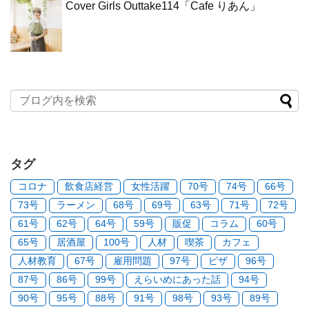
Cover Girls Outtake114「Cafe りあん」
タグ
コロナ
飲食店経営
女性活躍
70号
74号
66号
73号
ラーメン
68号
69号
63号
71号
72号
61号
62号
64号
59号
販促
コラム
60号
65号
居酒屋
100号
人材
喫茶
カフェ
人材教育
67号
雇用問題
97号
ピザ
96号
87号
86号
99号
えらいめにあった話
94号
90号
95号
88号
91号
98号
93号
89号