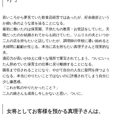
若いころから夢見ていた飲食店経営ではあったが、紆余曲折という
か細い糸のような道を辿ることになる。
最初に働いたのは保育園。子供たちの教育・お世話をしていた。天
職だったのか結婚されてからも続けていた。ソムリエの夫といつか
二人の店を持ちたいと話していたが、調理師の学校に通い始めると
夫婦間に齟齬が生じる。本当に店を持ちたい真理子さんと現実的な
夫。
適応力が高いがゆえに様々な場所で重宝されてしまう。ついにいっ
たん辞めていた保育士の仕事に戻り離婚することになる。
園長まで任されることになり、やがて自分の人生に疑問を持つよう
になる。本当にやりたいことではないのに評価されてしまう自分に
少し嫌悪感。
「これが私のやりたかったこと？」
二人の娘さんも成長し今しかないと思い、ついに。
女将としてお客様を預かる真理子さんは、