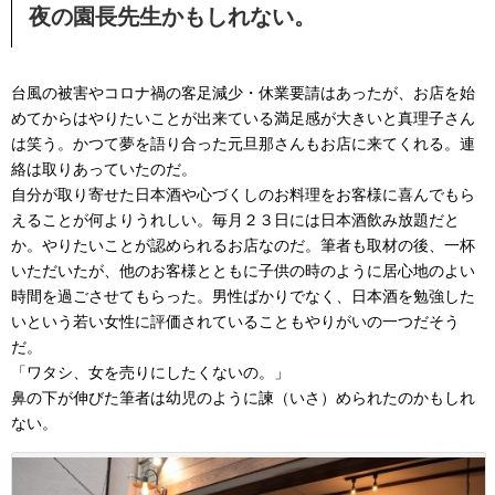
夜の園長先生かもしれない。
台風の被害やコロナ禍の客足減少・休業要請はあったが、お店を始
めてからはやりたいことが出来ている満足感が大きいと真理子さん
は笑う。かつて夢を語り合った元旦那さんもお店に来てくれる。連
絡は取りあっていたのだ。
自分が取り寄せた日本酒や心づくしのお料理をお客様に喜んでもら
えることが何よりうれしい。毎月２３日には日本酒飲み放題だと
か。やりたいことが認められるお店なのだ。筆者も取材の後、一杯
いただいたが、他のお客様とともに子供の時のように居心地のよい
時間を過ごさせてもらった。男性ばかりでなく、日本酒を勉強した
いという若い女性に評価されていることもやりがいの一つだそう
だ。
「ワタシ、女を売りにしたくないの。」
鼻の下が伸びた筆者は幼児のように諫（いさ）められたのかもしれ
ない。