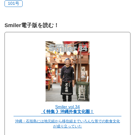
101号
Smiler電子版を読む！
Smiler vol.34
《 特集 》沖縄外食文化圏！
沖縄・石垣島には地元組から移住組までいろんな形での飲食文化
が成り立っていた