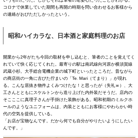
いうものだった。しかしそれは筆者の老婆心だったことがわかる。
コロナで休業していた期間も再開の時期を問い合わせるお客様から
の連絡がおびただしかったという。
昭和ハイカラな、日本酒と家庭料理のお店
開業から2年がたち今回の取材を申し込むと、筆者のことを覚えてく
れていて快く応じてくれた。最寄りの駅は南武線向河原か横須賀線
武蔵小杉。大手総合電機企業の城下町といったところだ。昔ながら
の商店街の一角に古びた佇まいの「Te. Mari（てまり）」が現れ
る。こんな居抜き物件よくみつけたな！と思ったが（失礼ｗ）、大
工さんとともにスケルトンから造り上げた内外装だそうだ。店内の
そこここに真理子さんが手掛けた装飾がある。昭和初期のミルクホ
ールのようなユニフォームは、内装とともにお客様にやわらかい時
代の空気を提供している。
「お店が宝物なんです。だから何でも自分がやりたいようにしたい
んです。」