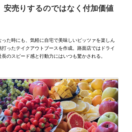
。
安売りするのではなく付加価値
なった時にも
、
気軽に自宅で美味しいピッツァを楽しん
銘打っ
た
テイクアウトブースを
作成
。
路面店ではドライ
社長のスピード感と行動力にはいつも驚かされる。