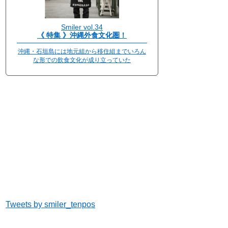
Smiler vol.34
《 特集 》沖縄外食文化圏！
沖縄・石垣島には地元組から移住組までいろん
な形での飲食文化が成り立っていた
Tweets by smiler_tenpos