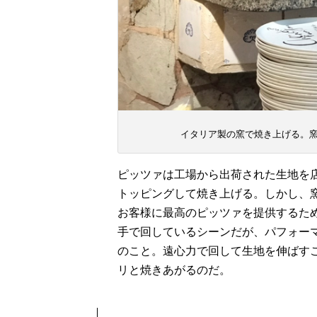
イタリア製の窯で焼き上げる。
ピッツァは
工場から出荷された生地を
トッピングして焼き上げ
る。しかし、
お客様に最高のピッツァを提供するた
手で回しているシーン
だが
、パフォー
のこと
。遠心力で回して生地を伸ばす
リと焼きあがる
のだ。