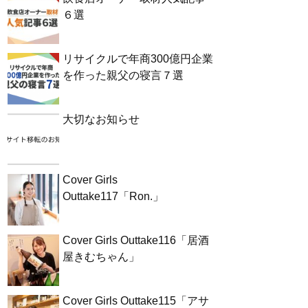
６選
リサイクルで年商300億円企業
を作った親父の寝言７選
大切なお知らせ
Cover Girls
Outtake117「Ron.」
Cover Girls Outtake116「居酒
屋きむちゃん」
Cover Girls Outtake115「アサ