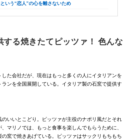
という“恋人”の心を離さないため
供する焼きたてピッツァ！
色んな
ト
した
会社だ
が
、
現在は
もっと多くの人にイタリアンを
トラン
を
全国展開
している。
イタリア製の石窯で提供す
風のいいと
こどり
。ピッツァが主役のナポリ風だとそれ
が、マリノでは、
もっと食事を楽しんでもらうために、
製の窯で焼きあげ
ている。
ピッツァはサックリもちもち