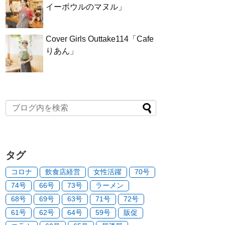
イーボウルのマヌル」
Cover Girls Outtake114「Cafe
りあん」
タグ
コロナ
飲食店経営
女性活躍
70号
74号
66号
73号
ラーメン
68号
69号
63号
71号
72号
61号
62号
64号
59号
販促