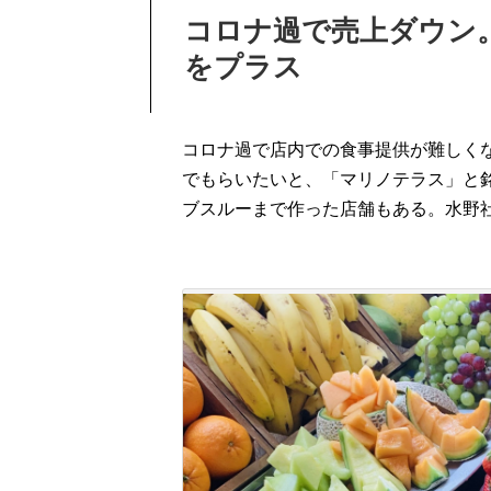
コロナ過で売上ダウン
をプラス
コロナ過
で
店内での
食事
提供が難しく
で
もら
いたいと、
「マリノテラス」と
ブスルーまで作った店舗も
ある。
水野