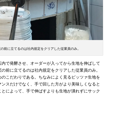
窯の前に立てるのは社内規定をクリアした従業員のみ。
店内で発酵させ、オーダーが入ってから生地を伸ばし
て
窯の前に立てるのは
社内規定をクリアし
た従業員のみ。
めのこだわり
である
。
ちなみによく見るピッツァ生地を
マンスだけでなく、手で回した方がより美味しくなる
と
ことによって、手で伸ばすよりも生地が潰れずにサック