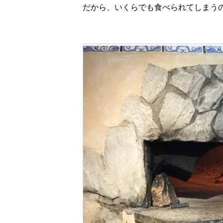
だ
から、
いくらでも食べられ
て
し
まう