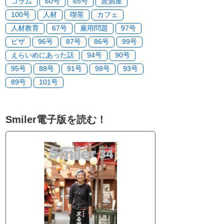
コラム
60号
65号
居酒屋
100号
人材
喫茶
カフェ
人材教育
67号
雇用問題
97号
ピザ
96号
87号
86号
99号
えらいめにあった話
94号
90号
95号
88号
91号
98号
93号
89号
101号
Smiler電子版を読む！