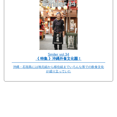
Smiler vol.34
《 特集 》沖縄外食文化圏！
沖縄・石垣島には地元組から移住組までいろんな形での飲食文化
が成り立っていた