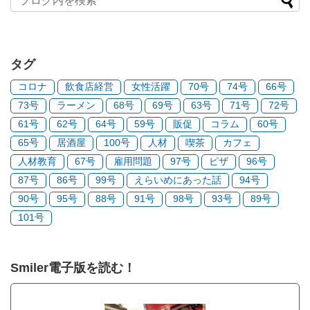
タグ
コロナ
飲食店経営
女性活躍
70号
74号
66号
73号
ラーメン
68号
69号
63号
71号
72号
61号
62号
64号
59号
販促
コラム
60号
65号
居酒屋
100号
人材
喫茶
カフェ
人材教育
67号
雇用問題
97号
ピザ
96号
87号
86号
99号
えらいめにあった話
94号
90号
95号
88号
91号
98号
93号
89号
101号
Smiler電子版を読む！