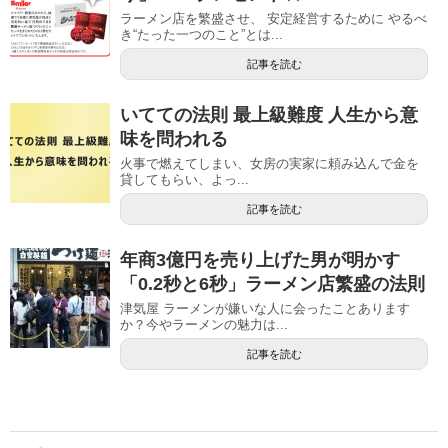
ラーメン店を繁盛させ、 安定経営するために やるべ
き“たった一つのこと”とは...
記事を読む
いてての法則 最上級難度 人生から意
味を問われる
火事で燃えてしまい、女房の実家に頼み込んで金を
貸してもらい、よっ...
記事を読む
年商3億円を売り上げた男が明かす
「0.2秒と6秒」ラーメン店繁盛の法則
津気屋 ラーメンが嫌いな人に会ったことあります
か？今やラーメンの魅力は...
記事を読む