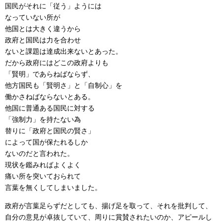
国民がそれに「従う」ようには
なっていない所が
他国とは大きく違うから
政府と国民は力を合わせ
ないと課題は達成出来ないとあった。
だから政府にはどこの政府よりも
「賢明」であらねばならず、
他方国民も「賢明さ」と「自制心」を
働かさねばならないとある。
他国に普通ある国民に対する
「強制力」を持たない為
替りに「政府と国民の賢さ」
によって国が保たれるしか
ないのだと言われた。
現状を鑑みればよくよく
痛い所を突いておられて
言葉を無くしてしまいました。
政府が言葉足らずだとしても、揚げ足を取って、それを批判して、
自分の意見が卓抜していて、周りに賞賛されたいのか、アピールし