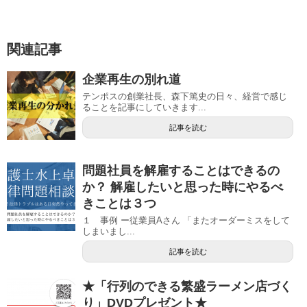
関連記事
企業再生の別れ道
テンポスの創業社長、森下篤史の日々、経営で感じ
ることを記事にしていきます...
記事を読む
問題社員を解雇することはできるの
か？ 解雇したいと思った時にやるべ
きことは３つ
１ 事例 ー従業員Aさん 「またオーダーミスをして
しまいまし...
記事を読む
★「行列のできる繁盛ラーメン店づく
り」DVDプレゼント★