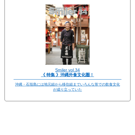
Smiler vol.34
《 特集 》沖縄外食文化圏！
沖縄・石垣島には地元組から移住組までいろんな形での飲食文化
が成り立っていた