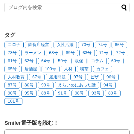
タグ
コロナ
飲食店経営
女性活躍
70号
74号
66号
73号
ラーメン
68号
69号
63号
71号
72号
61号
62号
64号
59号
販促
コラム
60号
65号
居酒屋
100号
人材
喫茶
カフェ
人材教育
67号
雇用問題
97号
ピザ
96号
87号
86号
99号
えらいめにあった話
94号
90号
95号
88号
91号
98号
93号
89号
101号
Smiler電子版を読む！