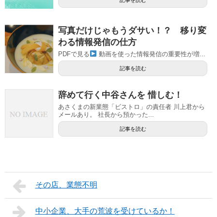
写真だけじゃもうダサい！？ 移り変
わる情報発信の仕方
PDFで見る
動画を使った情報発信の重要性が増...
記事を読む
辞めて行く中谷さんを 惜しむ！
あさくまの新業態「ビストロ」の責任者 川上君から
メールあり。 社長から預かった...
記事を読む
その店、業態不明
中小企業、大手の荒波を受けているか！