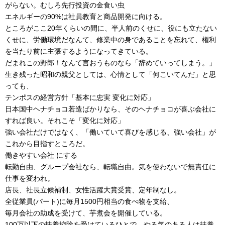
がらない。むしろ先行投資の金食い虫
エネルギーの90%は社員教育と商品開発に向ける。
ところがここ20年くらいの間に、半人前のくせに、役にも立たない
くせに、労働環境だなんて、修業中の身であることを忘れて、権利
を当たり前に主張するようになってきている。
だまれこの野郎！なんて言おうものなら「辞めていってしまう。」
生き残った昭和の親父としては、心情として「何こいてんだ」と思
っても、
テンポスの経営方針「基本に忠実 変化に対応」
日本国中ヘナチョコ若造ばかりなら、そのヘナチョコが喜ぶ会社に
すれば良い。それこそ「変化に対応」
強い会社だけではなく、「働いていて喜びを感じる、強い会社」が
これから目指すところだ。
働きやすい会社 にする
転勤自由、グループ会社なら、転職自由。気を使わないで無責任に
仕事を変われ。
店長、社長立候補制、女性活躍大賞受賞、定年制なし。
全従業員(パート)に毎月1500円相当の食べ物を支給、
毎月会社の助成を受けて、芋煮会を開催している。
100万以下の扶養控除を受けているひとで、やる気のある人は扶養