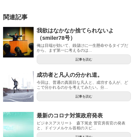
関連記事
我欲はなかなか捨てられないよ
（smiler78号）
俺は目端が効いて、銭儲けに一生懸命やるタイプだ
から、まず第一に考えるのは...
記事を読む
成功者と凡人の分かれ道。
今回は、普通の真面目な凡人と、成功する人が、ど
こで分かれるのかを考えてみたい。分...
記事を読む
最新のコロナ対策政府発表
ビジネスアスリート 森下篤史 菅官房長官の発表
と、ドイツメルケル首相のスピ...
記事を読む