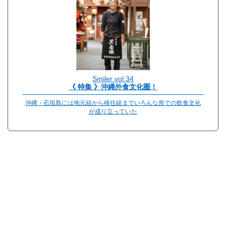
Smiler vol.34
《 特集 》沖縄外食文化圏！
沖縄・石垣島には地元組から移住組までいろんな形での飲食文化
が成り立っていた