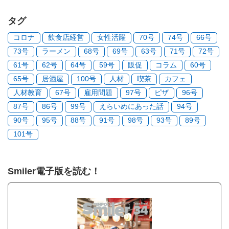
タグ
コロナ
飲食店経営
女性活躍
70号
74号
66号
73号
ラーメン
68号
69号
63号
71号
72号
61号
62号
64号
59号
販促
コラム
60号
65号
居酒屋
100号
人材
喫茶
カフェ
人材教育
67号
雇用問題
97号
ピザ
96号
87号
86号
99号
えらいめにあった話
94号
90号
95号
88号
91号
98号
93号
89号
101号
Smiler電子版を読む！