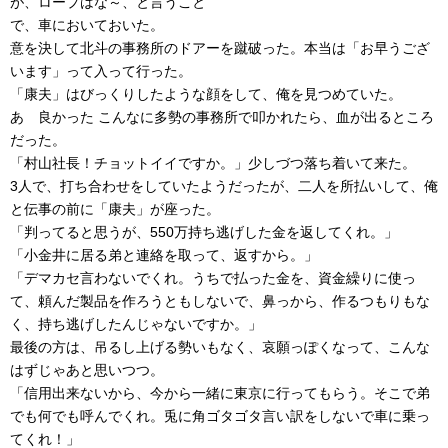
が、ロープはな～、と言うこと
で、車においておいた。
意を決して北斗の事務所のドアーを蹴破った。本当は「お早うござ
います」って入って行った。
「康夫」はびっくりしたような顔をして、俺を見つめていた。
あゝ良かった こんなに多勢の事務所で叩かれたら、血が出るところ
だった。
「村山社長！チョットイイですか。」少しづつ落ち着いて来た。
3人で、打ち合わせをしていたようだったが、二人を所払いして、俺
と伝事の前に「康夫」が座った。
「判ってると思うが、550万持ち逃げした金を返してくれ。」
「小金井に居る弟と連絡を取って、返すから。」
「デマカセ言わないでくれ。うちで払った金を、資金繰りに使っ
て、頼んだ製品を作ろうともしないで、鼻っから、作るつもりもな
く、持ち逃げしたんじゃないですか。」
最後の方は、吊るし上げる勢いもなく、哀願っぽくなって、こんな
はずじゃあと思いつつ。
「信用出来ないから、今から一緒に東京に行ってもらう。そこで弟
でも何でも呼んでくれ。兎に角ゴタゴタ言い訳をしないで車に乗っ
てくれ！」