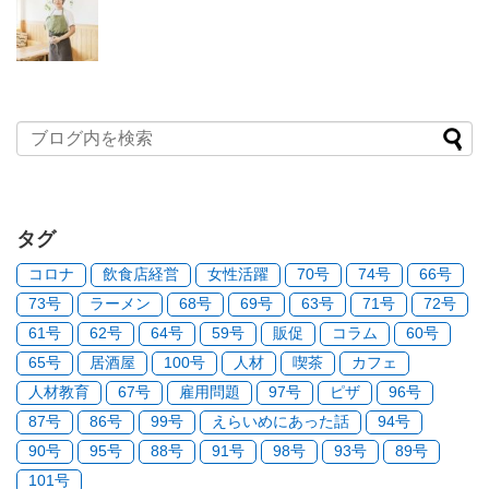
タグ
コロナ
飲食店経営
女性活躍
70号
74号
66号
73号
ラーメン
68号
69号
63号
71号
72号
61号
62号
64号
59号
販促
コラム
60号
65号
居酒屋
100号
人材
喫茶
カフェ
人材教育
67号
雇用問題
97号
ピザ
96号
87号
86号
99号
えらいめにあった話
94号
90号
95号
88号
91号
98号
93号
89号
101号