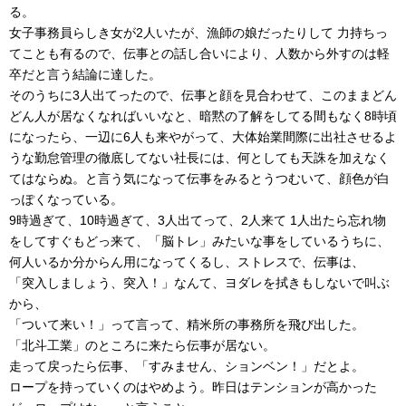
る。
女子事務員らしき女が2人いたが、漁師の娘だったりして 力持ちっ
てことも有るので、伝事との話し合いにより、人数から外すのは軽
卒だと言う結論に達した。
そのうちに3人出てったので、伝事と顔を見合わせて、このままどん
どん人が居なくなればいいなと、暗黙の了解をしてる間もなく8時頃
になったら、一辺に6人も来やがって、大体始業間際に出社させるよ
うな勤怠管理の徹底してない社長には、何としても天誅を加えなく
てはならぬ。と言う気になって伝事をみるとうつむいて、顔色が白
っぽくなっている。
9時過ぎて、10時過ぎて、3人出てって、2人来て 1人出たら忘れ物
をしてすぐもどっ来て、「脳トレ」みたいな事をしているうちに、
何人いるか分からん用になってくるし、ストレスで、伝事は、
「突入しましょう、突入！」なんて、ヨダレを拭きもしないで叫ぶ
から、
「ついて来い！」って言って、精米所の事務所を飛び出した。
「北斗工業」のところに来たら伝事が居ない。
走って戻ったら伝事、「すみません、ションベン！」だとよ。
ロープを持っていくのはやめよう。昨日はテンションが高かった