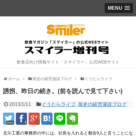
MENU
飲食店向け情報サイト「スマイラー」公式WEBサイト
ホーム
篤史の経営漫談ブログ
ぐうたらライフ
誘拐、昨日の続き。(前を読んで見て下さい)
2013/1/11
ぐうたらライフ
,
篤史の経営漫談ブログ
error
0
北斗工業の事務所の中には、社長を入れると都合9人と言うことにな