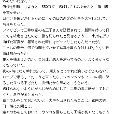
込めないだなんて。
債権を明確にしようと、550万持ち逃げしてすみませんと、借用書
を書かせた。
日付けを確定させるために、その日の新聞の記事を大写しにして、
写真をとった。
フィリピンで三井物産の若王子さんが誘拐されて、新聞を持って日
にちを確定させたのと、指を切られたと見せるように、小指を折り
曲げた写真が、報道された時にはビックリしたもんだったが。
こっちの場合、何で新聞を持たせて写真を取らなければならない理
由は無かったが、
犯人を捕まえたのか、自分達が悪人を演ってるのか、よく分からな
くなっていた。
夜の7時になり8時になって、康夫をどうすれば良いか分からない。
ロープで吊るしておこうと言ったら。ションベンやウンコの度に降
ろしたりつる下げたり、面倒だから辞めとこうという。
逃げられないようにがんじがらめにして、工場の隅に転がしておこ
うと、意見がまとまった。
猿ぐつわをしておかないと、大声を出されたらここは、都内の羽
田、隣に丸聞こえ。
猿ぐつわをしておいて、ウンコを漏らしたら工場が臭くなっちまう