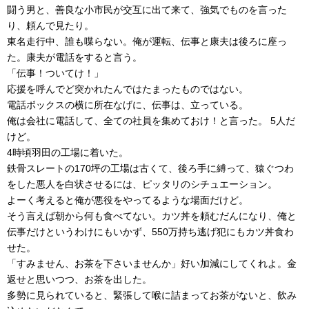
闘う男と、善良な小市民が交互に出て来て、強気でものを言った
り、頼んで見たり。
東名走行中、誰も喋らない。俺が運転、伝事と康夫は後ろに座っ
た。康夫が電話をすると言う。
「伝事！ついてけ！」
応援を呼んでど突かれたんではたまったものではない。
電話ボックスの横に所在なげに、伝事は、立っている。
俺は会社に電話して、全ての社員を集めておけ！と言った。 5人だ
けど。
4時頃羽田の工場に着いた。
鉄骨スレートの170坪の工場は古くて、後ろ手に縛って、猿ぐつわ
をした悪人を白状させるには、ピッタリのシチュエーション。
よーく考えると俺が悪役をやってるような場面だけど。
そう言えば朝から何も食べてない。カツ丼を頼むだんになり、俺と
伝事だけというわけにもいかず、550万持ち逃げ犯にもカツ丼食わ
せた。
「すみません、お茶を下さいませんか」好い加減にしてくれよ。金
返せと思いつつ、お茶を出した。
多勢に見られていると、緊張して喉に詰まってお茶がないと、飲み