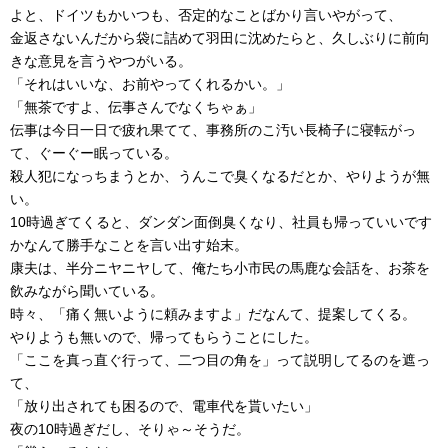
よと、ドイツもかいつも、否定的なことばかり言いやがって、
金返さないんだから袋に詰めて羽田に沈めたらと、久しぶりに前向
きな意見を言うやつがいる。
「それはいいな、お前やってくれるかい。」
「無茶ですよ、伝事さんでなくちゃぁ」
伝事は今日一日で疲れ果てて、事務所のこ汚い長椅子に寝転がっ
て、ぐーぐー眠っている。
殺人犯になっちまうとか、うんこで臭くなるだとか、やりようが無
い。
10時過ぎてくると、ダンダン面倒臭くなり、社員も帰っていいです
かなんて勝手なことを言い出す始末。
康夫は、半分ニヤニヤして、俺たち小市民の馬鹿な会話を、お茶を
飲みながら聞いている。
時々、「痛く無いように頼みますよ」だなんて、提案してくる。
やりようも無いので、帰ってもらうことにした。
「ここを真っ直ぐ行って、二つ目の角を」って説明してるのを遮っ
て、
「放り出されても困るので、電車代を貰いたい」
夜の10時過ぎだし、そりゃ～そうだ。