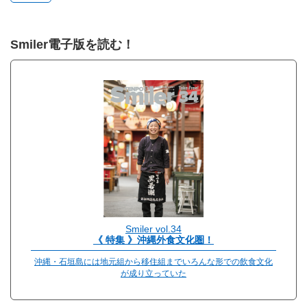
Smiler電子版を読む！
Smiler vol.34
《 特集 》沖縄外食文化圏！
沖縄・石垣島には地元組から移住組までいろんな形での飲食文化
が成り立っていた