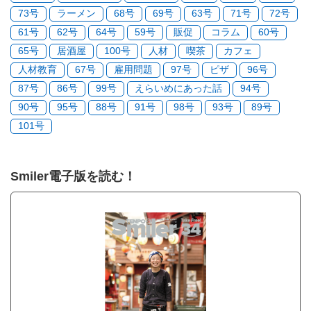
73号
ラーメン
68号
69号
63号
71号
72号
61号
62号
64号
59号
販促
コラム
60号
65号
居酒屋
100号
人材
喫茶
カフェ
人材教育
67号
雇用問題
97号
ピザ
96号
87号
86号
99号
えらいめにあった話
94号
90号
95号
88号
91号
98号
93号
89号
101号
Smiler電子版を読む！