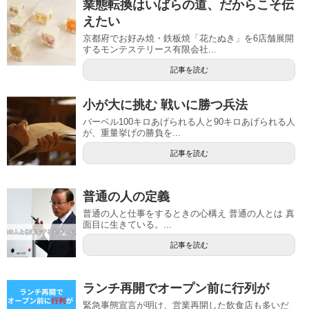
業態転換はいばらの道、だからこそ伝
えたい
京都府でお好み焼・鉄板焼「花たぬき」を6店舗展開
するモンテステリース有限会社...
記事を読む
小が大に挑む 戦いに勝つ兵法
バーベル100キロあげられる人と90キロあげられる人
が、重量挙げの勝負を...
記事を読む
普通の人の定義
普通の人と仕事をするときの心構え 普通の人とは 真
面目に生きている。...
記事を読む
ランチ再開でオープン前に行列が
緊急事態宣言が明け、営業再開した飲食店も多いだ