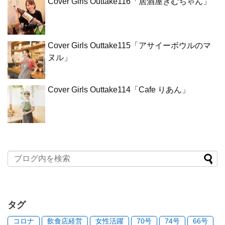
Cover Girls Outtake116「居酒屋きむちゃん」
Cover Girls Outtake115「アサイーボウルのマ
ヌル」
Cover Girls Outtake114「Cafe りあん」
タグ
コロナ
飲食店経営
女性活躍
70号
74号
66号