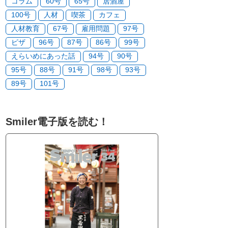
コラム
60号
65号
居酒屋
100号
人材
喫茶
カフェ
人材教育
67号
雇用問題
97号
ピザ
96号
87号
86号
99号
えらいめにあった話
94号
90号
95号
88号
91号
98号
93号
89号
101号
Smiler電子版を読む！