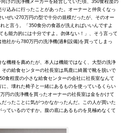
ー向けの洗浄機メーカーを経営していた頃、350食程度の
売り込みに行ったことがあった。オーナーと仲良くなっ
いぜい270万円の型で十分の規模だったが、そのオー
くれと言う。「350食分の食器が洗えればいいんですよ
なっても能力的には十分ですよ。勿体ない！」、そう言って
他社から780万円の洗浄機(過剰設備)を買ってしまっ
分な機種を薦めたが、本人は機能ではなく、大型の洗浄
、その給食センターの社長室は馬鹿に綺麗で靴を脱いで
50食程度の小さな給食センターの会社に社長室なんて
方に、壊れた椅子と一緒にあるものを使っているくらい
0万円の洗浄機を買ったオーナーの社長室は金をかけて
人だったことに気がつかなかったんだ。この人が買いた
がっているのですか。腹の底にあるものを見極めなくて