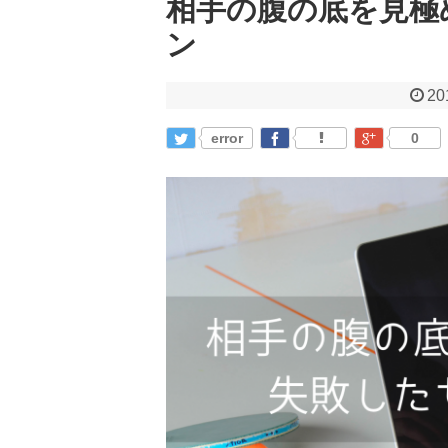
相手の腹の底を見極
ン
20
error
0