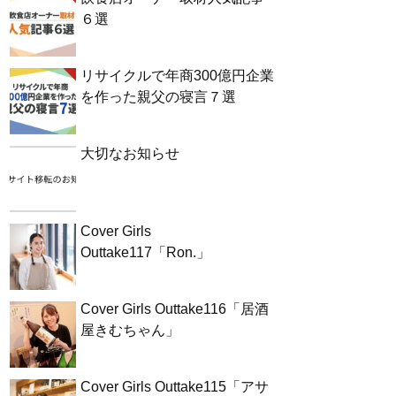
６選
リサイクルで年商300億円企業
を作った親父の寝言７選
大切なお知らせ
Cover Girls
Outtake117「Ron.」
Cover Girls Outtake116「居酒
屋きむちゃん」
Cover Girls Outtake115「アサ