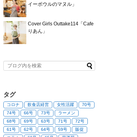
イーボウルのマヌル」
Cover Girls Outtake114「Cafe
りあん」
タグ
コロナ
飲食店経営
女性活躍
70号
74号
66号
73号
ラーメン
68号
69号
63号
71号
72号
61号
62号
64号
59号
販促