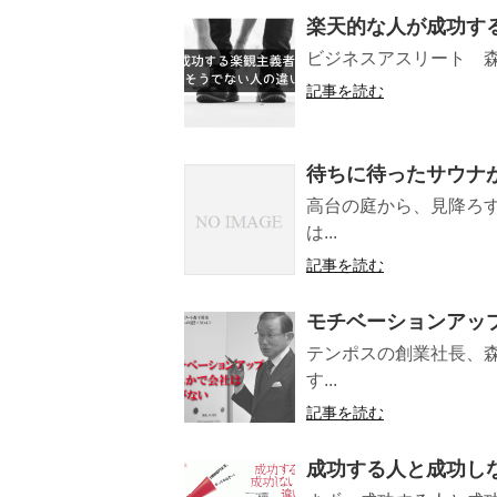
楽天的な人が成功す
ビジネスアスリート 森下
記事を読む
待ちに待ったサウナ
高台の庭から、見降ろす
は...
記事を読む
モチベーションアッ
テンポスの創業社長、
す...
記事を読む
成功する人と成功し