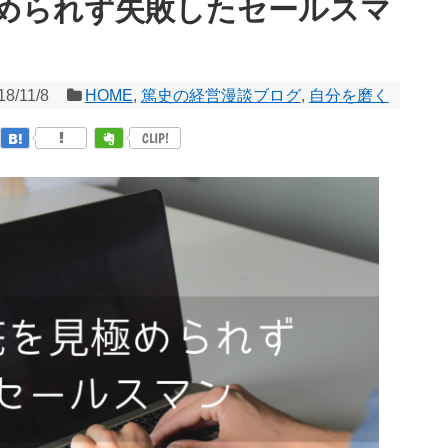
められず失敗したセールスマ
18/11/8
HOME
,
篤史の経営漫談ブログ
,
自分を磨く
CLIP!