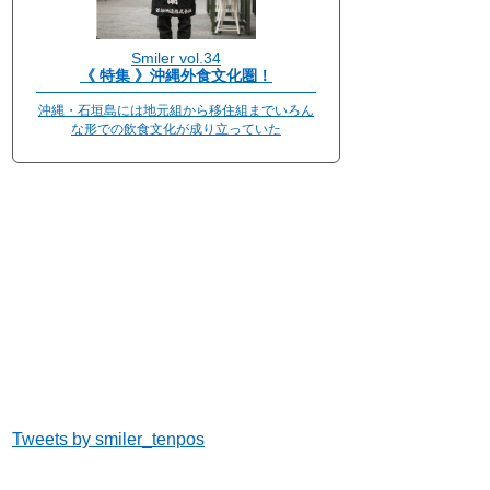
Smiler vol.34
《 特集 》沖縄外食文化圏！
沖縄・石垣島には地元組から移住組までいろん
な形での飲食文化が成り立っていた
Tweets by smiler_tenpos