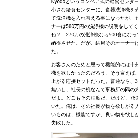
Kyodoというコンベア式の給食センタ
小さな給食センターに、食器洗浄機を
て洗浄機を入れ替える事になったが、せ
ナーは580万円の洗浄機の説明をして
ね？ 270万の洗浄機なら500食に
納得させた。だが、結局そのオーナーは
た。
お客さんのためと思って機能的には十
機を欲しかったのだろう。そう言えば
上がる応接セットだった。普通なら、3
無いし、社長の机なんて事務所の隅の
だよ。どこもその程度だ。だけど、78
いた。俺は、その社長が物を欲しがる
いものは、機能ですか、良い物を欲し
失敗した。