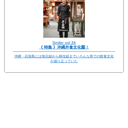
Smiler vol.34
《 特集 》沖縄外食文化圏！
沖縄・石垣島には地元組から移住組までいろんな形での飲食文化
が成り立っていた