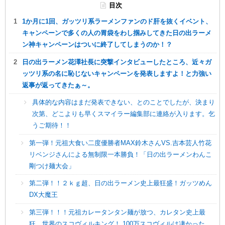
目次
1か月に1回、ガッツリ系ラーメンファンのド肝を抜くイベント、
キャンペーンで多くの人の胃袋をわし掴みしてきた日の出ラーメ
ン神キャンペーンはついに終了してしまうのか！？
日の出ラーメン花澤社長に突撃インタビューしたところ、近々ガ
ッツリ系の名に恥じないキャンペーンを発表しますよ！と力強い
返事が返ってきたぁ～。
具体的な内容はまだ発表できない、とのことでしたが、決まり
次第、どこよりも早くスマイラー編集部に連絡が入ります。乞
うご期待！！
第一弾！元祖大食い二度優勝者MAX鈴木さんVS.吉本芸人竹花
リベンジさんによる無制限一本勝負！「日の出ラーメンわんこ
剛つけ麺大会」
第二弾！！２ｋｇ超、日の出ラーメン史上最狂盛！ガッツめん
DX大魔王
第三弾！！！元祖カレータンタン麺が放つ、カレタン史上最
狂、世界のスコヴィルキング！ 100万スコヴィルは凄かった。