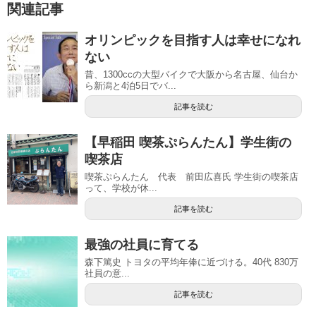
関連記事
オリンピックを目指す人は幸せになれ
ない
昔、1300ccの大型バイクで大阪から名古屋、仙台か
ら新潟と4泊5日でバ...
記事を読む
【早稲田 喫茶ぷらんたん】学生街の
喫茶店
喫茶ぷらんたん 代表 前田広喜氏 学生街の喫茶店
って、学校が休...
記事を読む
最強の社員に育てる
森下篤史 トヨタの平均年俸に近づける。40代 830万
社員の意...
記事を読む