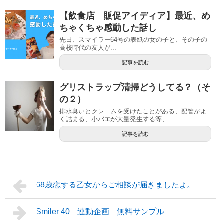
【飲食店 販促アイディア】最近、め
ちゃくちゃ感動した話し
先日、スマイラー64号の表紙の女の子と、その子の
高校時代の友人が...
記事を読む
グリストラップ清掃どうしてる？（そ
の２）
排水臭いとクレームを受けたことがある、配管がよ
く詰まる、小バエが大量発生する等、...
記事を読む
68歳恋する乙女からご相談が届きましたよ。
Smiler 40 連動企画 無料サンプル