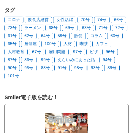
タグ
コロナ
飲食店経営
女性活躍
70号
74号
66号
73号
ラーメン
68号
69号
63号
71号
72号
61号
62号
64号
59号
販促
コラム
60号
65号
居酒屋
100号
人材
喫茶
カフェ
人材教育
67号
雇用問題
97号
ピザ
96号
87号
86号
99号
えらいめにあった話
94号
90号
95号
88号
91号
98号
93号
89号
101号
Smiler電子版を読む！