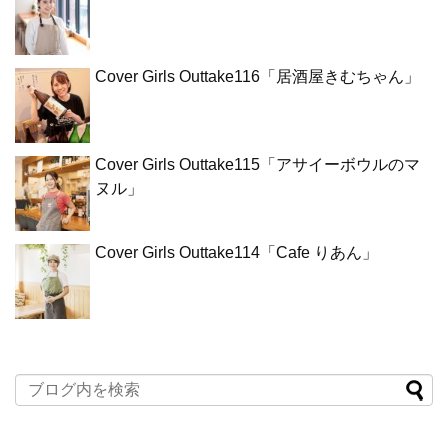
Cover Girls Outtake116「居酒屋きむちゃん」
Cover Girls Outtake115「アサイーボウルのマ
ヌル」
Cover Girls Outtake114「Cafe りあん」