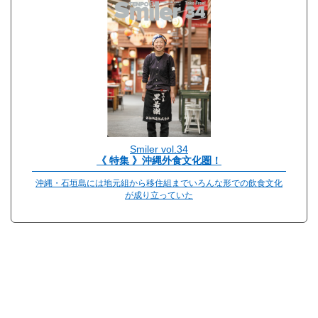
Smiler vol.34
《 特集 》沖縄外食文化圏！
沖縄・石垣島には地元組から移住組までいろんな形での飲食文化
が成り立っていた