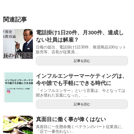
関連記事
電話掛け1日20件、月300件、達成し
ない社員は解雇？
日報の提出、電話掛け1日30件、推奨商品100セット
販売等、店長が従業員...
記事を読む
インフルエンサーマーケティングは、
今や誰でも手軽にできる時代に
「インフルエンサー」という言葉は、今となっては
聞き慣れた言葉になった。 ...
記事を読む
真面目に働く事が偉くはない
真面目に一生懸命働くベテランのパート従業員に、
「店で一番売れない...