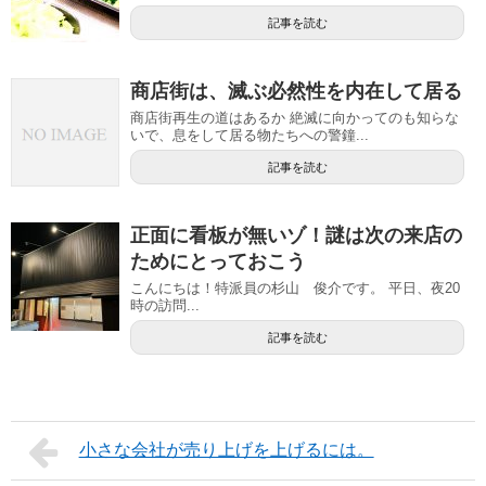
記事を読む
商店街は、滅ぶ必然性を内在して居る
商店街再生の道はあるか 絶滅に向かってのも知らな
いで、息をして居る物たちへの警鐘...
記事を読む
正面に看板が無いゾ！謎は次の来店の
ためにとっておこう
こんにちは！特派員の杉山 俊介です。 平日、夜20
時の訪問...
記事を読む
小さな会社が売り上げを上げるには。