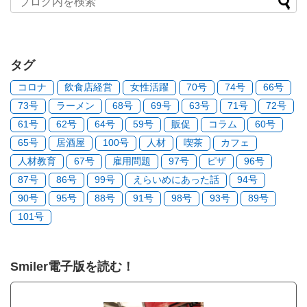
タグ
コロナ
飲食店経営
女性活躍
70号
74号
66号
73号
ラーメン
68号
69号
63号
71号
72号
61号
62号
64号
59号
販促
コラム
60号
65号
居酒屋
100号
人材
喫茶
カフェ
人材教育
67号
雇用問題
97号
ピザ
96号
87号
86号
99号
えらいめにあった話
94号
90号
95号
88号
91号
98号
93号
89号
101号
Smiler電子版を読む！