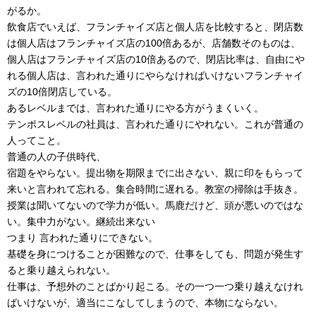
がるか。
飲食店でいえば、フランチャイズ店と個人店を比較すると、閉店数
は個人店はフランチャイズ店の100倍あるが、店舗数そのものは、
個人店はフランチャイズ店の10倍あるので、閉店比率は、自由にや
れる個人店は、言われた通りにやらなければいけないフランチャイ
ズの10倍閉店している。
あるレベルまでは、言われた通りにやる方がうまくいく。
テンポスレベルの社員は、言われた通りにやれない。これが普通の
人ってこと。
普通の人の子供時代、
宿題をやらない。提出物を期限までに出さない、親に印をもらって
来いと言われて忘れる。集合時間に遅れる。教室の掃除は手抜き。
授業は聞いてないので学力が低い。馬鹿だけど、頭が悪いのではな
い。集中力がない。継続出来ない
つまり 言われた通りにできない。
基礎を身につけることが困難なので、仕事をしても、問題が発生す
ると乗り越えられない。
仕事は、予想外のことばかり起こる。その一つ一つ乗り越えなけれ
ばいけないが、適当にこなしてしまうので、本物にならない。