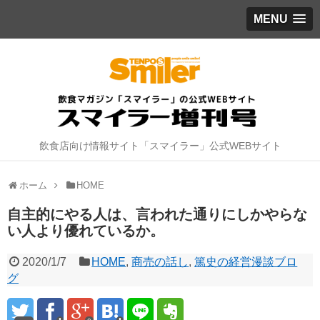
MENU
飲食店向け情報サイト「スマイラー」公式WEBサイト
ホーム
HOME
自主的にやる人は、言われた通りにしかやらな
い人より優れているか。
2020/1/7
HOME
,
商売の話し
,
篤史の経営漫談ブロ
グ