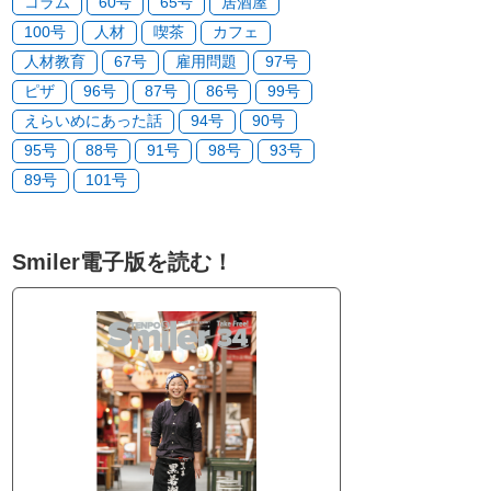
コラム
60号
65号
居酒屋
100号
人材
喫茶
カフェ
人材教育
67号
雇用問題
97号
ピザ
96号
87号
86号
99号
えらいめにあった話
94号
90号
95号
88号
91号
98号
93号
89号
101号
Smiler電子版を読む！