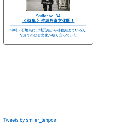
Smiler vol.34
《 特集 》沖縄外食文化圏！
沖縄・石垣島には地元組から移住組までいろん
な形での飲食文化が成り立っていた
Tweets by smiler_tenpos