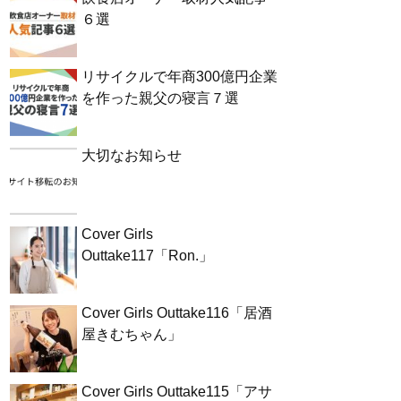
６選
リサイクルで年商300億円企業
を作った親父の寝言７選
大切なお知らせ
Cover Girls
Outtake117「Ron.」
Cover Girls Outtake116「居酒
屋きむちゃん」
Cover Girls Outtake115「アサ