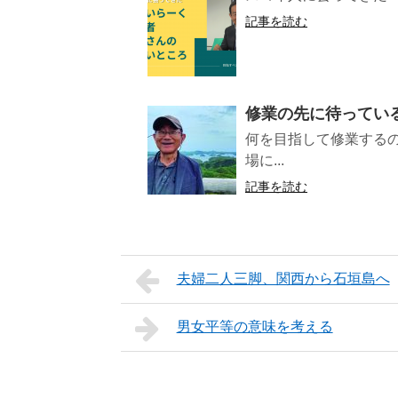
記事を読む
修業の先に待っているも
何を目指して修業する
場に...
記事を読む
夫婦二人三脚、関西から石垣島へ
男女平等の意味を考える