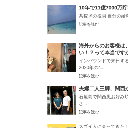
10年で11億7000
共稼ぎの役員 自分の給料
記事を読む
海外からのお客様は
い！？って本当です
インバウンドで来日す
2020年の4...
記事を読む
夫婦二人三脚、関西
石垣島で関西風お好み
さ...
記事を読む
スゴイ人に会ってきた！