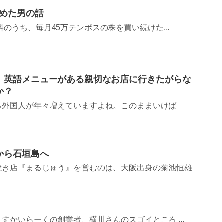
万貯めた男の話
のうち、毎月45万テンポスの株を買い続けた...
、英語メニューがある親切なお店に行きたがらな
か？
る外国人が年々増えていますよね。このままいけば
から石垣島へ
焼き店『まるじゅう』を営むのは、大阪出身の菊池恒雄
すかいらーくの創業者、横川さんのスゴイところ ...