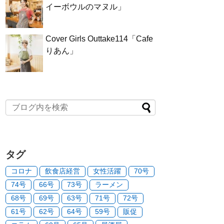
イーボウルのマヌル」
Cover Girls Outtake114「Cafe
りあん」
タグ
コロナ
飲食店経営
女性活躍
70号
74号
66号
73号
ラーメン
68号
69号
63号
71号
72号
61号
62号
64号
59号
販促