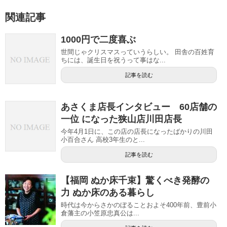
関連記事
1000円で二度喜ぶ
世間じゃクリスマスっていうらしい。 田舎の百姓育
ちには、誕生日を祝うって事はな...
記事を読む
あさくま店長インタビュー 60店舗の
一位 になった狭山店川田店長
今年4月1日に、この店の店長になったばかりの川田
小百合さん 高校3年生のと...
記事を読む
【福岡 ぬか床千束】驚くべき発酵の
力 ぬか床のある暮らし
時代は今からさかのぼることおよそ400年前、豊前小
倉藩主の小笠原忠真公は...