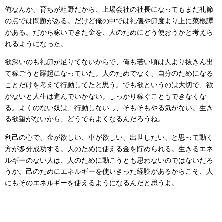
俺なんか、育ちが粗野だから、上場会社の社長になってもまだ礼節
の点では問題がある。だけど俺の中では礼儀や節度より上に菜根譚
がある。だから稼いできた金を、人のためにどう使おうかと考えら
れるようになった。
欲深いのも礼節が足りてないからで、俺も若い頃は人より抜きん出
て稼ごうと躍起になっていた。人のためでなく、自分のためになる
ことだけを考えて行動してたと思う。でも欲というのは大切で、欲
がないと人生は進んでいかない。しっかり稼ぐこともできなくな
る。よくのない奴は、行動しないし、そもそもやる気がない。生き
る欲望がないから、どうでもよくなるんだろうね。
利己の心で、金が欲しい、車が欲しい、出世したい、と思って動く
方が多分成功する。人のために使える金を貯められる。生きるエネ
ルギーのない人は、人のために動こうとも思わないのではないだろ
うか。己のためにエネルギーを使いきった経験があるからこそ、人
にもそのエネルギーを使えるようになるんだと思うよ。