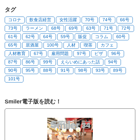
タグ
コロナ
飲食店経営
女性活躍
70号
74号
66号
73号
ラーメン
68号
69号
63号
71号
72号
61号
62号
64号
59号
販促
コラム
60号
65号
居酒屋
100号
人材
喫茶
カフェ
人材教育
67号
雇用問題
97号
ピザ
96号
87号
86号
99号
えらいめにあった話
94号
90号
95号
88号
91号
98号
93号
89号
101号
Smiler電子版を読む！