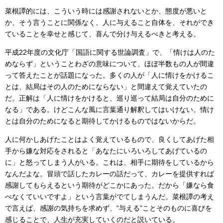
菜根譚的には、こういう時には感謝されないとか、態度が悪いと
か、そう言うことに関係なく、人に与えること自体を、それができ
ていることを幸せと感じて、喜んで分け与えるべきと考える。
平成22年度の文化庁「国語に関する世論調査」で、「情けは人のた
めならず」ということわざの意味について、ほぼ半数もの人が間違
って答えたことが話題になった。多くの人が「人に情けをかけるこ
とは、結局はその人のためにならない」と間違えて覚えていたの
だ。正解は「人に情けをかけると、巡り巡って結局は自分のために
なる」である。けどこんな風に言葉通り解釈してはいけない。情け
とは自分のためになると期待してかけるものではないからだ。
人に何かしあげたことはよく覚えているもので、良くしてあげた相
手から嫌な対応をされると「あなたにいろいろしてあげているの
に」と怒ってしまう人がいる。これは、相手に期待をしているから
なんだよな。冒頭で話したカレーの話だって、カレーを提供すれば
感謝してもらえるという期待がどこかにあった。だから「嫌なら食
べなくていいですよ」という言葉がでてしまうんだ。菜根譚の考え
で言えば、感謝の気持ちを求めず、“与える”ことそのものに喜びを
感じることで、人生が充実していくのだと説いている。