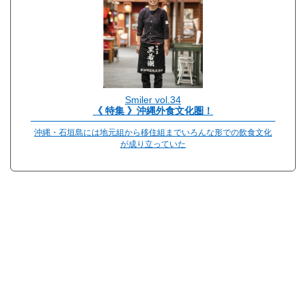
Smiler vol.34
《 特集 》沖縄外食文化圏！
沖縄・石垣島には地元組から移住組までいろんな形での飲食文化
が成り立っていた