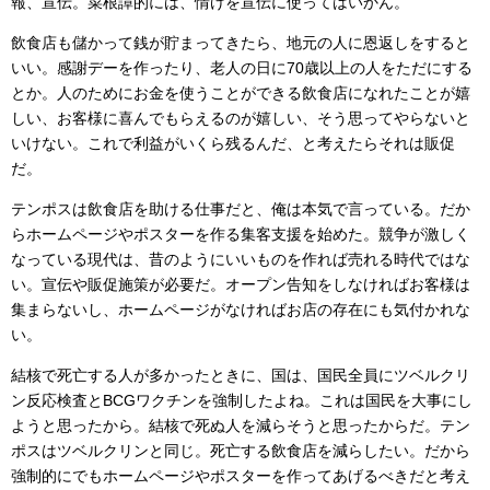
報、宣伝。菜根譚的には、情けを宣伝に使ってはいかん。
飲食店も儲かって銭が貯まってきたら、地元の人に恩返しをすると
いい。感謝デーを作ったり、老人の日に70歳以上の人をただにする
とか。人のためにお金を使うことができる飲食店になれたことが嬉
しい、お客様に喜んでもらえるのが嬉しい、そう思ってやらないと
いけない。これで利益がいくら残るんだ、と考えたらそれは販促
だ。
テンポスは飲食店を助ける仕事だと、俺は本気で言っている。だか
らホームページやポスターを作る集客支援を始めた。競争が激しく
なっている現代は、昔のようにいいものを作れば売れる時代ではな
い。宣伝や販促施策が必要だ。オープン告知をしなければお客様は
集まらないし、ホームページがなければお店の存在にも気付かれな
い。
結核で死亡する人が多かったときに、国は、国民全員にツベルクリ
ン反応検査とBCGワクチンを強制したよね。これは国民を大事にし
ようと思ったから。結核で死ぬ人を減らそうと思ったからだ。テン
ポスはツベルクリンと同じ。死亡する飲食店を減らしたい。だから
強制的にでもホームページやポスターを作ってあげるべきだと考え