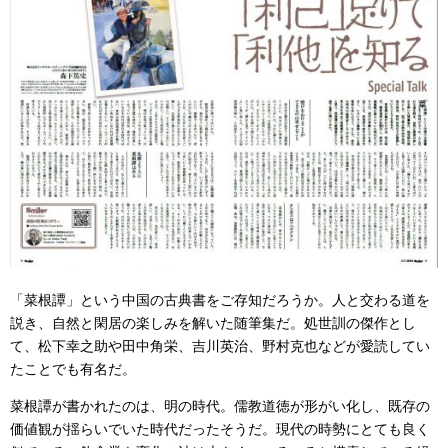
「菜根譚」という中国の古典書をご存知だろうか。人と交わる道を
説き、自然と閑居の楽しみを解いた随筆集だ。処世訓の傑作とし
て、松下幸之助や田中角栄、吉川英治、野村克也などが愛読してい
たことでも有名だ。
菜根譚が書かれたのは、明の時代。儒教道徳が形がい化し、既存の
価値観が揺らいでいた時代だったそうだ。現代の時勢にとても良く