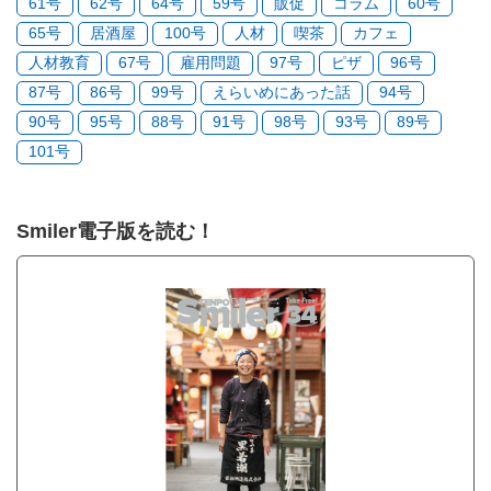
61号
62号
64号
59号
販促
コラム
60号
65号
居酒屋
100号
人材
喫茶
カフェ
人材教育
67号
雇用問題
97号
ピザ
96号
87号
86号
99号
えらいめにあった話
94号
90号
95号
88号
91号
98号
93号
89号
101号
Smiler電子版を読む！