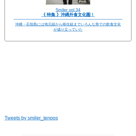
Smiler vol.34
《 特集 》沖縄外食文化圏！
沖縄・石垣島には地元組から移住組までいろんな形での飲食文化
が成り立っていた
Tweets by smiler_tenpos