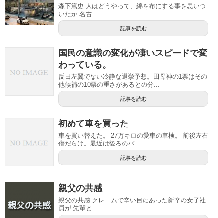
森下篤史 人はどうやって、綿を布にする事を思いつ
いたか 名古...
記事を読む
国民の意識の変化が凄いスピードで変
わっている。
反日左翼でない冷静な選挙予想。田母神の1票はその
他候補の10票の重さがあるとの分...
記事を読む
初めて車を買った
車を買い替えた。 27万キロの愛車の車検。 前後左右
傷だらけ。最近は後ろのバ...
記事を読む
親父の共感
親父の共感 クレームで辛い目にあった新卒の女子社
員が 先輩と...