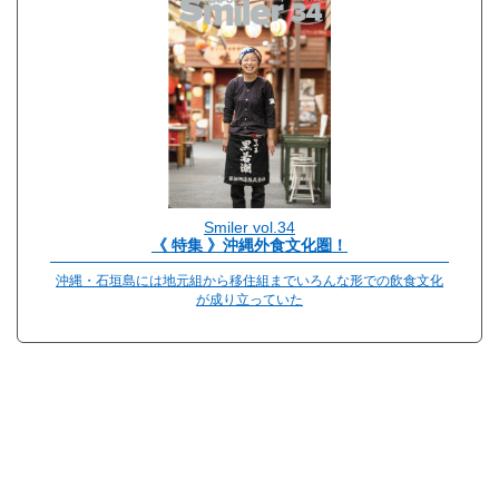
Smiler vol.34
《 特集 》沖縄外食文化圏！
沖縄・石垣島には地元組から移住組までいろんな形での飲食文化
が成り立っていた