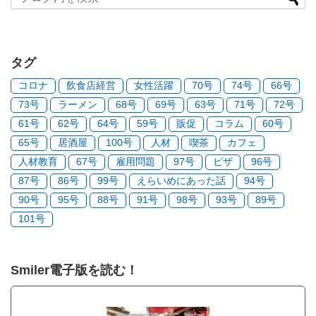
タグ
コロナ
飲食店経営
女性活躍
70号
74号
66号
73号
ラーメン
68号
69号
63号
71号
72号
61号
62号
64号
59号
販促
コラム
60号
65号
居酒屋
100号
人材
喫茶
カフェ
人材教育
67号
雇用問題
97号
ピザ
96号
87号
86号
99号
えらいめにあった話
94号
90号
95号
88号
91号
98号
93号
89号
101号
Smiler電子版を読む！