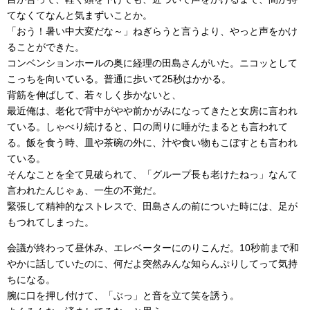
てなくてなんと気まずいことか。
「おう！暑い中大変だな～」ねぎらうと言うより、やっと声をかけ
ることができた。
コンベンションホールの奥に経理の田島さんがいた。ニコッとして
こっちを向いている。普通に歩いて25秒はかかる。
背筋を伸ばして、若々しく歩かないと、
最近俺は、老化で背中がやや前かがみになってきたと女房に言われ
ている。しゃべり続けると、口の周りに唾がたまるとも言われて
る。飯を食う時、皿や茶碗の外に、汁や食い物もこぼすとも言われ
ている。
そんなことを全て見破られて、「グループ長も老けたねっ」なんて
言われたんじゃぁ、一生の不覚だ。
緊張して精神的なストレスで、田島さんの前についた時には、足が
もつれてしまった。
会議が終わって昼休み、エレベーターにのりこんだ。10秒前まで和
やかに話していたのに、何だよ突然みんな知らんぷりしてって気持
ちになる。
腕に口を押し付けて、「ぶっ」と音を立て笑を誘う。