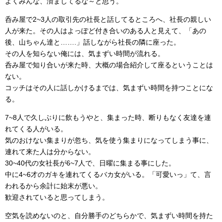
よくみんな、済ましてるな～と思う。
呑み屋で2~3人の取引先の社長と話してるところへ、社長の親しい
人が来た。その人はよっぽど付き合いのある人と見えて、「あの
後、山ちゃん達と…….」話しながら社長の隣に座った。
その人を知らない俺には、気まずい時間が流れる。
呑み屋で知り合いが来た時、大概の場合紹介して座るということは
ない。
コッチはその人に話しかけるまでは、気まずい時間を持つことにな
る。
7~8人で久しぶりに飲もうやと、集まった時、断りもなく友達を連
れてくる人がいる。
気のおけない集まりが忽ち、気を使う集まりになってしまう事に、
連れて来た人は分からない。
30~40代の女社長が6~7人で、日曜に集まる事にした。
中に4~6才のガキを連れてくるバカ女がいる。「可愛いっ」て、言
われるから余計に始末が悪い。
歓迎されていると思ってしまう。
空気を読めないのと、自分勝手のどちらかで、気まずい時間を持た