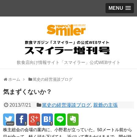
MENU
飲食店向け情報サイト「スマイラー」公式WEBサイト
ホーム
篤史の経営漫談ブログ
気まずくないか？
2013/7/21
篤史の経営漫談ブログ
,
親爺の主張
error
0
株主総会の会場の案内に、小野君が立っていた。50メートル前から
目が合って、軽く頭を下げても、近づいて声をかけるまで、間が持