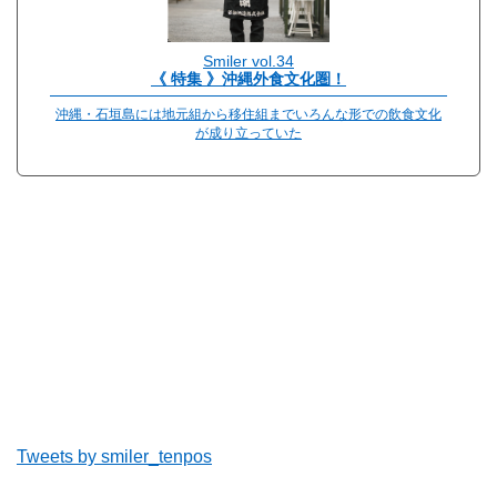
Smiler vol.34
《 特集 》沖縄外食文化圏！
沖縄・石垣島には地元組から移住組までいろんな形での飲食文化
が成り立っていた
Tweets by smiler_tenpos