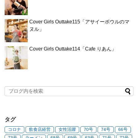
Cover Girls Outtake115「アサイーボウルのマ
ヌル」
Cover Girls Outtake114「Cafe りあん」
タグ
コロナ
飲食店経営
女性活躍
70号
74号
66号
73号
ラーメン
68号
69号
63号
71号
72号