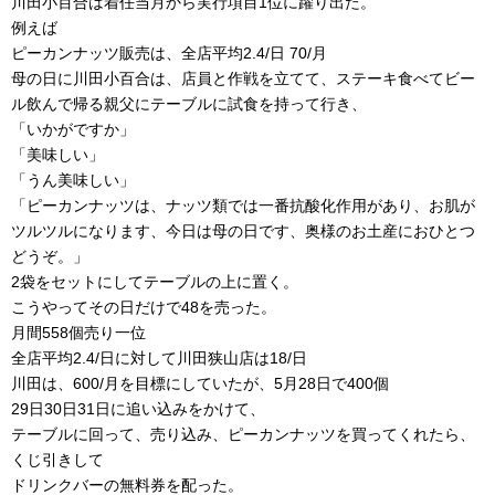
川田小百合は着任当月から実行項目1位に躍り出た。
例えば
ピーカンナッツ販売は、全店平均2.4/日 70/月
母の日に川田小百合は、店員と作戦を立てて、ステーキ食べてビー
ル飲んで帰る親父にテーブルに試食を持って行き、
「いかがですか」
「美味しい」
「うん美味しい」
「ピーカンナッツは、ナッツ類では一番抗酸化作用があり、お肌が
ツルツルになります、今日は母の日です、奥様のお土産におひとつ
どうぞ。」
2袋をセットにしてテーブルの上に置く。
こうやってその日だけで48を売った。
月間558個売り一位
全店平均2.4/日に対して川田狭山店は18/日
川田は、600/月を目標にしていたが、5月28日で400個
29日30日31日に追い込みをかけて、
テーブルに回って、売り込み、ピーカンナッツを買ってくれたら、
くじ引きして
ドリンクバーの無料券を配った。