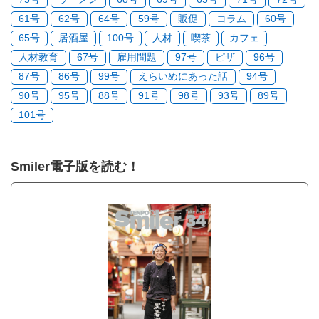
61号
62号
64号
59号
販促
コラム
60号
65号
居酒屋
100号
人材
喫茶
カフェ
人材教育
67号
雇用問題
97号
ピザ
96号
87号
86号
99号
えらいめにあった話
94号
90号
95号
88号
91号
98号
93号
89号
101号
Smiler電子版を読む！