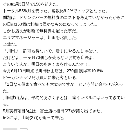
その結果3日間で150を超えた。
トータル558/月を売った。客数比9.2%でトップとなった。
問題は、ドリンクバーの無料券のコストを考えていなかったからこ
の日の150個は利益は僅かなものになってしまった。
しかも店長が独断で無料券を配った事だ。
エリアマネージャーは、川田を叱責した。
当然だ。
「川田よ、許可も得ないで、勝手にやるんじゃない。
だけどよ、一ヶ月70個しか売らないお前ら店長よ、
こういう人が、明日のあさくまを作るんだぞ！」
今月6月10日時点で川田狭山店は、270個 獲得率10.8%
ピーカンナッツだけ買いに来た客もいる。
「1日なん個まで食べても大丈夫ですか」という問い合わせが入っ
た。
川田狭山店は、平均的あさくまとは、違うレベルにはいってきてい
る。
5月実行項目3位は、富士店の植田(27)が躍り出てきた。
5位には、山崎(27))が追って来た。