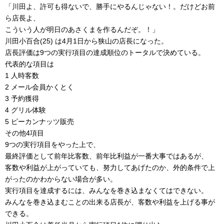
「川田よ、許可も得ないで、勝手にやるんじゃない！。だけどお前
ら店長よ、
こういう人が明日のあさくまを作るんだぞ。！」
川田小百合(25) は4月1日から狭山の店長になった。
店長評価は9つの実行項目の達成順位のトータルで決めている。
代表的な項目は
1 人時客数
2 メール会員かくとく
3 予約獲得
4 グリル体験
5 ピーカンナッツ販売
その他4項目
9つの実行項目をやった上で、
最終評価として前年比客数、前年比利益が一番大事ではあるが、
客数や利益が上がっていても、努力してあげたのか、外的条件で上
がったのかわからない場合が多い。
実行項目を達成するには、みんなを巻き込まなくてはできない。
みんなを巻き込まむことの出来る店長が、客数や利益を上げる事が
できる。