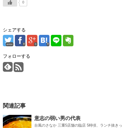
0
シェアする
error
0
フォローする
関連記事
意志の弱い男の代表
台風のさなか 三重5店舗の臨店 5時頃、ランチ抜きっ