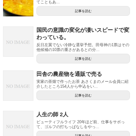
てこともあ...
記事を読む
国民の意識の変化が凄いスピードで変
わっている。
反日左翼でない冷静な選挙予想。田母神の1票はその
他候補の10票の重さがあるとの分...
記事を読む
田舎の農産物を通販で売る
実家の茶畑で作ったお茶 あさくまのメール会員に紹
介したところ154人から申込をい...
記事を読む
人生の師 2人
ビューティフルライフ 20年ほど前、仕事をサボっ
て、ゴルフの打ちっぱなしをやっ...
記事を読む