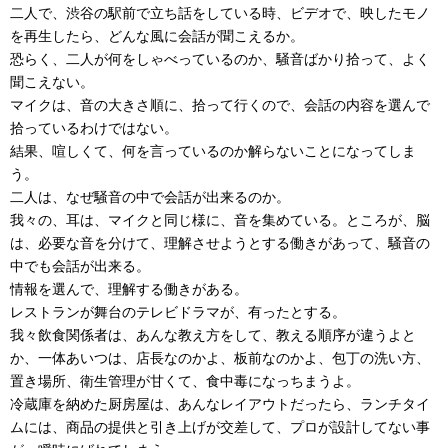
二人で、渋谷の駅前で立ち話をしている時、ビデオで、映したモノ
を再生したら、どんな風に会話が聞こえるか。
恐らく、二人が何をしゃべっているのか、騒音ばかり拾って、よく
聞こえない。
マイクは、音の大きさ順に、拾って行くので、会話の内容を選んで
拾っているわけではない。
結果、喧しくて、何を言っているのか解らないことになってしま
う。
二人は、なぜ騒音の中で会話が出来るのか。
我々の、耳は、マイクと同じ様に、音を集めている。ところが、脳
は、必要な音を分けて、理解させようとする働きがあって、騒音の
中でも会話が出来る。
情報を選んで、理解する働きがある。
レストランが舞台のテレビドラマが、有ったとする。
我々飲食関係者は、あんな教え方をして、教える順序が違うよと
か、一体あいつは、店長なのかよ、板前なのかよ、包丁の洗い方、
置き場所、衛生管理が甘くて、食中毒になっちまうよ。
冷蔵庫を納めた厨房屋は、あんなレイアウトだったら、ランチタイ
ムには、商品の提供と引き上げが交差して、プロが設計してない事