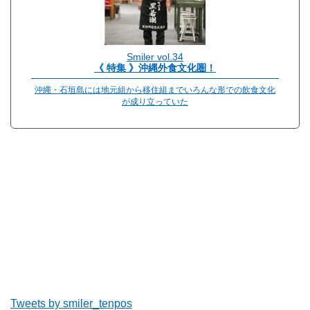
Smiler vol.34
《 特集 》沖縄外食文化圏！
沖縄・石垣島には地元組から移住組までいろんな形での飲食文化
が成り立っていた
Tweets by smiler_tenpos