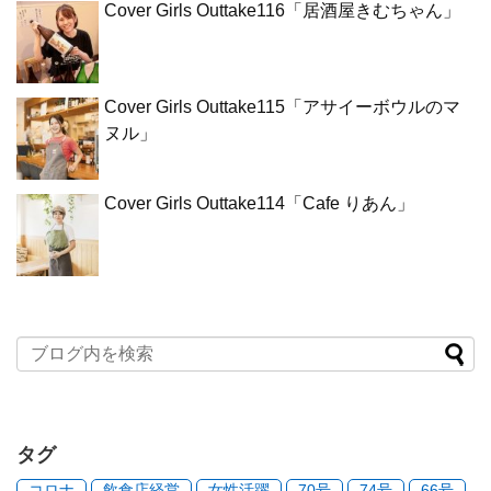
Cover Girls Outtake116「居酒屋きむちゃん」
Cover Girls Outtake115「アサイーボウルのマ
ヌル」
Cover Girls Outtake114「Cafe りあん」
タグ
コロナ
飲食店経営
女性活躍
70号
74号
66号