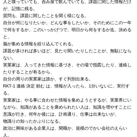
人と喋っていても、呑み屋で飲んでいても、課題に関した情報だけ
が、記憶に残る。
質問も、課題に関したことを聞く様になる。
自分が何になりたいか、どんな事をしたいか、そのためにこの一年
で何をするか、このいっかげつで、明日から何をするか迄、決める
と、
脳が集める情報を絞り込んでくれる。
課題が多ければ多いほど、見たり聞いたりしたことが、無駄になら
ない。
実業家は、入ってきた情報に基づき、その場で指図したり、連絡し
たりすることが有るから、
自分の周りの実業家は誰か、すぐ判別出来る。
RKT-1 連絡 決定 頼む は、情報が入ったら、1分いないに、実行す
る。
実業家は、やる事に合わせた情報を集めようとするが、実業界にい
ながら、知識があることを褒められたい人は、知識を増やすことに
意識が行き、何年か後には、計画通り、仕事は出来ないが、
物識りの知ったかぶりになる。
政治に興味がある企業人は、閑職か、規模のでかい会社のえらい
人。