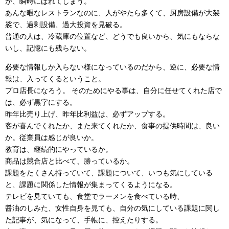
が、瞬時にばれてしまう。
あんな暇なレストランなのに、人がやたら多くて、厨房設備が大袈
裟で、過剰設備、過大投資を見破る。
普通の人は、冷蔵庫の位置など、どうでも良いから、気にもならな
いし、記憶にも残らない。
必要な情報しか入らない様になっているのだから、逆に、必要な情
報は、入ってくるということ。
プロ店長になろう。 そのためにやる事は、自分に任せてくれた店で
は、必ず黒字にする。
昨年比売り上げ、昨年比利益は、必ずアップする。
客が喜んでくれたか、また来てくれたか、食事の提供時間は、良い
か。従業員は感じが良いか。
教育は、継続的にやっているか。
商品は競合店と比べて、勝っているか。
課題をたくさん持っていて、課題について、いつも気にしている
と、課題に関係した情報が集まってくるようになる。
テレビを見ていても、食堂でラーメンを食べている時、
醤油のしみた、女性自身を見ても、自分の気にしている課題に関し
た記事が、気になって、手帳に、控えたりする。