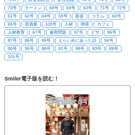
73号
ラーメン
68号
69号
63号
71号
72号
61号
62号
64号
59号
販促
コラム
60号
65号
居酒屋
100号
人材
喫茶
カフェ
人材教育
67号
雇用問題
97号
ピザ
96号
87号
86号
99号
えらいめにあった話
94号
90号
95号
88号
91号
98号
93号
89号
101号
Smiler電子版を読む！