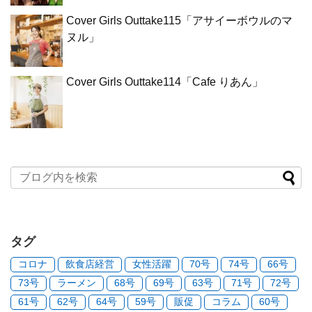
Cover Girls Outtake115「アサイーボウルのマ
ヌル」
Cover Girls Outtake114「Cafe りあん」
タグ
コロナ
飲食店経営
女性活躍
70号
74号
66号
73号
ラーメン
68号
69号
63号
71号
72号
61号
62号
64号
59号
販促
コラム
60号