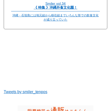
Smiler vol.34
《 特集 》沖縄外食文化圏！
沖縄・石垣島には地元組から移住組までいろんな形での飲食文化
が成り立っていた
Tweets by smiler_tenpos