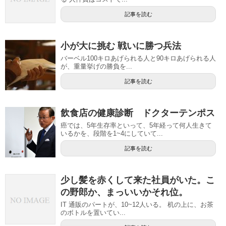
記事を読む
小が大に挑む 戦いに勝つ兵法
バーベル100キロあげられる人と90キロあげられる人
が、重量挙げの勝負を...
記事を読む
飲食店の健康診断 ドクターテンポス
癌では、5年生存率といって、5年経って何人生きて
いるかを、段階を1~4にしていて...
記事を読む
少し髪を赤くして来た社員がいた。こ
の野郎か、まっいいかそれ位。
IT 通販のパートが、10~12人いる。 机の上に、お茶
のボトルを置いてい...