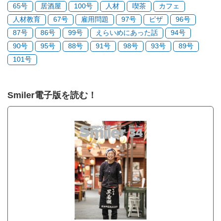
65号
居酒屋
100号
人材
喫茶
カフェ
人材教育
67号
雇用問題
97号
ピザ
96号
87号
86号
99号
えらいめにあった話
94号
90号
95号
88号
91号
98号
93号
89号
101号
Smiler電子版を読む！