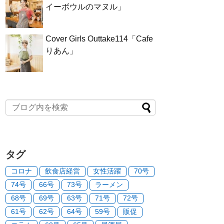
イーボウルのマヌル」
Cover Girls Outtake114「Cafe
りあん」
タグ
コロナ
飲食店経営
女性活躍
70号
74号
66号
73号
ラーメン
68号
69号
63号
71号
72号
61号
62号
64号
59号
販促