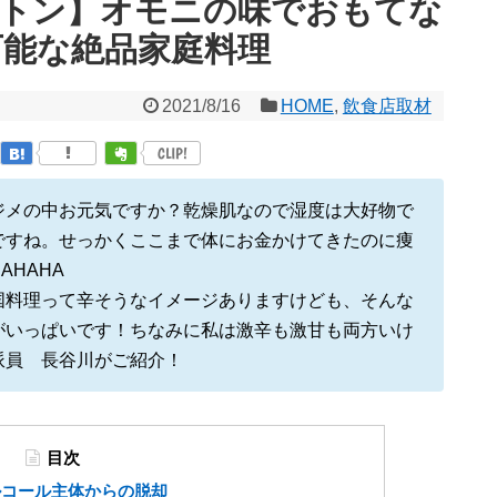
ットン】オモニの味でおもてな
可能な絶品家庭料理
2021/8/16
HOME
,
飲食店取材
CLIP!
ジメの中お元気ですか？乾燥肌なので湿度は大好物で
ですね。せっかくここまで体にお金かけてきたのに痩
HAHA
国料理って辛そうなイメージありますけども、そんな
がいっぱいです！ちなみに私は激辛も激甘も両方いけ
派員 長谷川がご紹介！
目次
ルコール主体からの脱却