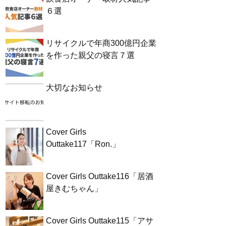
６選
リサイクルで年商300億円企業
を作った親父の寝言７選
大切なお知らせ
Cover Girls
Outtake117「Ron.」
Cover Girls Outtake116「居酒
屋きむちゃん」
Cover Girls Outtake115「アサ