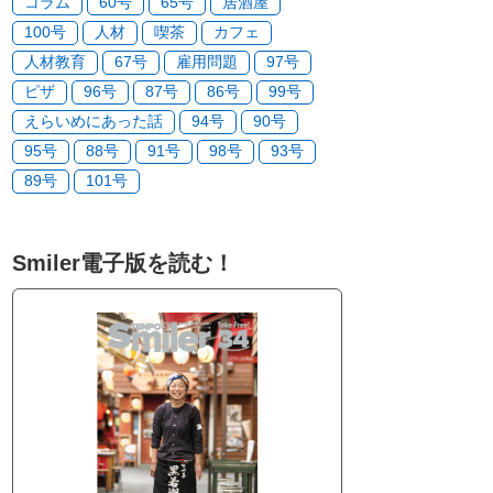
コラム
60号
65号
居酒屋
100号
人材
喫茶
カフェ
人材教育
67号
雇用問題
97号
ピザ
96号
87号
86号
99号
えらいめにあった話
94号
90号
95号
88号
91号
98号
93号
89号
101号
Smiler電子版を読む！