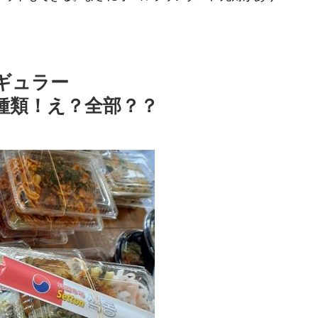
ギュラー
種類！え？全部？？