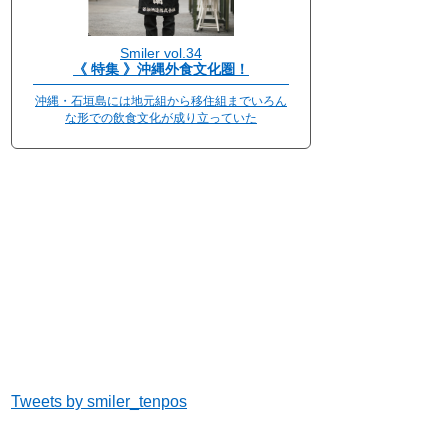
Smiler vol.34
《 特集 》沖縄外食文化圏！
沖縄・石垣島には地元組から移住組までいろん
な形での飲食文化が成り立っていた
Tweets by smiler_tenpos