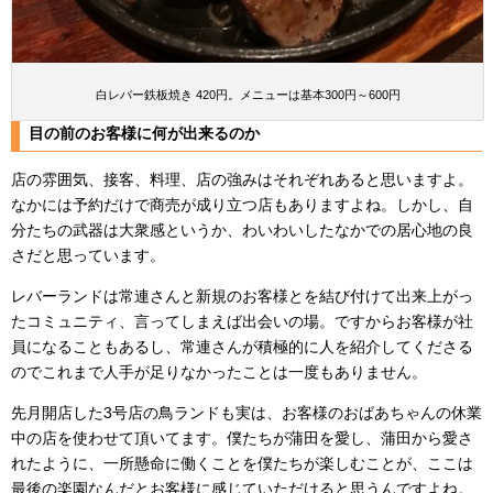
白レバー鉄板焼き 420円。メニューは基本300円～600円
目の前のお客様に何が出来るのか
店の雰囲気、接客、料理、店の強みはそれぞれあると思いますよ。
なかには予約だけで商売が成り立つ店もありますよね。しかし、自
分たちの武器は大衆感というか、わいわいしたなかでの居心地の良
さだと思っています。
レバーランドは常連さんと新規のお客様とを結び付けて出来上がっ
たコミュニティ、言ってしまえば出会いの場。ですからお客様が社
員になることもあるし、常連さんが積極的に人を紹介してくださる
のでこれまで人手が足りなかったことは一度もありません。
先月開店した3号店の鳥ランドも実は、お客様のおばあちゃんの休業
中の店を使わせて頂いてます。僕たちが蒲田を愛し、蒲田から愛さ
れたように、一所懸命に働くことを僕たちが楽しむことが、ここは
最後の楽園なんだとお客様に感じていただけると思うんですよね。