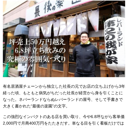
有名居酒屋チェーンから独立した社長の元でお店の立ち上げから3年
経った頃、もともと病気がちだった社長が経営から身を引くことに
なった。ネバーランドならぬレバーランドの屋号、そして手書きで
大きく書かれた“最後の楽園”の文字。
この強烈なインパクトのある店を買い取り、今や6.8坪ながら客単価
2,000円で月商400万円をたたきだす。単なる目を引く看板だけでは