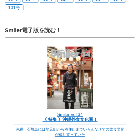
101号
Smiler電子版を読む！
Smiler vol.34
《 特集 》沖縄外食文化圏！
沖縄・石垣島には地元組から移住組までいろんな形での飲食文化
が成り立っていた