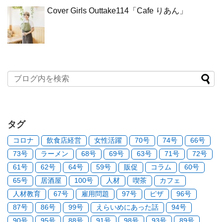
Cover Girls Outtake114「Cafe りあん」
タグ
コロナ
飲食店経営
女性活躍
70号
74号
66号
73号
ラーメン
68号
69号
63号
71号
72号
61号
62号
64号
59号
販促
コラム
60号
65号
居酒屋
100号
人材
喫茶
カフェ
人材教育
67号
雇用問題
97号
ピザ
96号
87号
86号
99号
えらいめにあった話
94号
90号
95号
88号
91号
98号
93号
89号