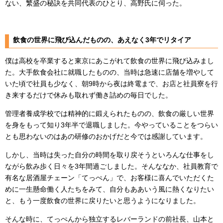
ない、繁盛の秘訣を共同代表のひとり、高野氏に伺った。
飲食の世界に飛び込んだものの、あえなく3年でリタイア
僕は高校を卒業すると東京にあこがれて飲食の世界に飛び込みまし
た。大手飲食会社に就職したものの、当時は急速に店舗を増やして
いた頃で社員も少なく、朝9時から夜は終電まで、お店と社員寮を行
き来するだけで休みも取れず働き詰めの毎日でした。
管理者養成学校では精神的に鍛えられたものの、飲食の厳しい世界
を身をもって知り3年半で退職しました。今やっていることをつらい
とも思わないのはあの研修のおかげだと今では感謝しています。
しかし、当時は失った自分の時間を取り戻そうといろんな仕事をし
ながら飲み歩く日々を3年間過ごしました。そんななか、社員教育で
有名な居酒屋チェーン「てっぺん」で、お客様に喜んでいただくた
めに一生懸命働く人たちをみて、自分もああいう風に熱くなりたい
と、もう一度飲食の世界に戻りたいと思うようになりました。
そんな時に、てっぺんから独立するレバーランドの前社長、山本と