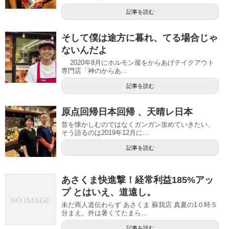
記事を読む
そして僕は途方に暮れ、てる場合じゃ
ないんだよ
2020年8月にホルモン屋をからあげテイクアウト
専門店「神のからあ...
記事を読む
原点回帰日本回帰 、天晴レ日本
昔を懐かしむのではなくガンガン攻めていきたい、
そう語るのは2019年12月に...
記事を読む
あさくま快進撃！経常利益185%アッ
プ とはいえ、道遠し。
未だ商人道伝わらず あさくま 蘇我店 真夏の1０時５
分まえ。外は暑くてたまら...
記事を読む