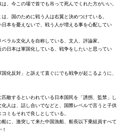
奴は、今この場で首でも吊って死んでくれた方がいい。
ミは、国のために戦う人は右翼と決めつけている。
い日本を憂えないで、戦う人が増える事を心配してい
リベラル文化人を自称している、文人、評論家。
近の日本は軍国化している、戦争をしたいと思ってい
軍国化反対」と訴えて直ぐにでも戦争が起こるように、
。
に匹敵するといわれている日本国民を「誘拐、監禁」し
文化人は、話し合いでなどと、国際レベルで言うと子供
スコミもそれで良しとしている。
の船に、激突して来た中国漁船、船長以下乗組員すべて
か！