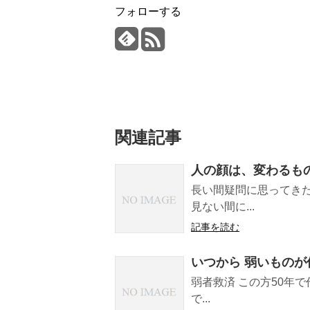
フォローする
関連記事
人の顔は、変わるも
長い間疑問に思ってき
見ない間に...
記事を読む
いつから 弱いもの
弱者救済 この方50年
で...