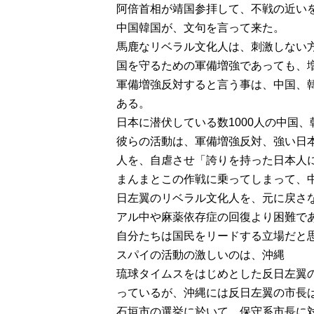
阿倍首相が靖国参拝して、不戦の近い
中国韓国が、文句を言って来た。
馬鹿なリベラル文化人は、刺激しない
国を守るための軍備増強であっても、
軍備増強反対すると言う事は、中国、
ある。
日本に潜伏している数1000人の中国
彼らの活動は、軍備増強反対、強い日
人を、自虐させ「誇りを持った日本人
まんまとこの作戦に乗ってしまって、
日左翼のリベラル文化人を、元に戻さ
アル中や麻薬依存症の回復より困難で
自分たちは国民をリードする立場だと
スパイの活動の激しいのは、沖縄
琉球タイムスをはじめとした反日左翼
っているが、沖縄には反日左翼の市長
石垣市の選挙に於いて、保守系市長に