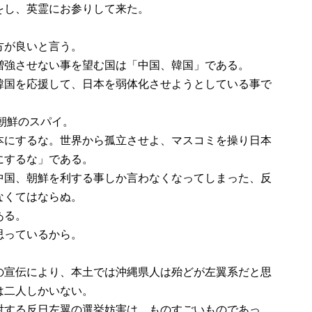
をし、英霊にお参りして来た。
方が良いと言う。
増強させない事を望む国は「中国、韓国」である。
韓国を応援して、日本を弱体化させようとしている事で
、朝鮮のスパイ。
本にするな。世界から孤立させよ、マスコミを操り日本
にするな」である。
中国、朝鮮を利する事しか言わなくなってしまった、反
なくてはならぬ。
ある。
思っているから。
の宣伝により、本土では沖縄県人は殆どが左翼系だと思
は二人しかいない。
対する反日左翼の選挙妨害は、ものすごいものであっ