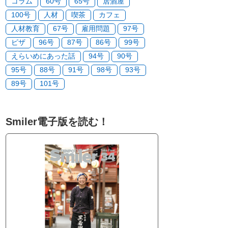
コラム
60号
65号
居酒屋
100号
人材
喫茶
カフェ
人材教育
67号
雇用問題
97号
ピザ
96号
87号
86号
99号
えらいめにあった話
94号
90号
95号
88号
91号
98号
93号
89号
101号
Smiler電子版を読む！