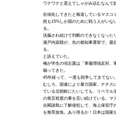
ワナワナと震えてしゃがみ込むなんて
右傾化してきたと報道しているマスコ
然も15%しか国のために戦う人がいな
る。
洗脳され続けて判断のできなくなった
瀬戸内寂聴が、先の都知事選挙で、最
る。
と訴えていた。
俺が学生の頃左翼は「軍備増強反対、
煽ってきた。
45年経って、一度も戦争してきてない
むしろ、国連により暴力国家、ナチス
ている北朝鮮にたいしても、リベラル
の発言程度の事を言い続けている。マ
尖閣諸島に了解侵犯して、海上保安庁
を無罪放免。あり得るか！日本は国家