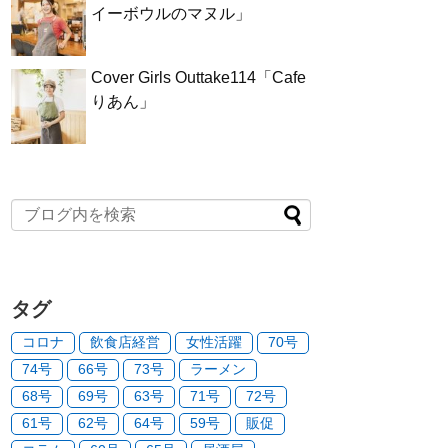
イーボウルのマヌル」
Cover Girls Outtake114「Cafe
りあん」
タグ
コロナ
飲食店経営
女性活躍
70号
74号
66号
73号
ラーメン
68号
69号
63号
71号
72号
61号
62号
64号
59号
販促