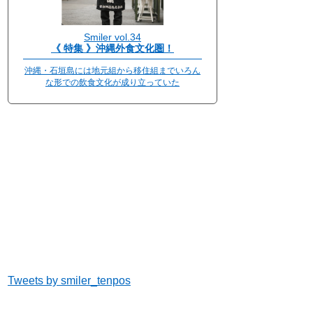
Smiler vol.34
《 特集 》沖縄外食文化圏！
沖縄・石垣島には地元組から移住組までいろん
な形での飲食文化が成り立っていた
Tweets by smiler_tenpos