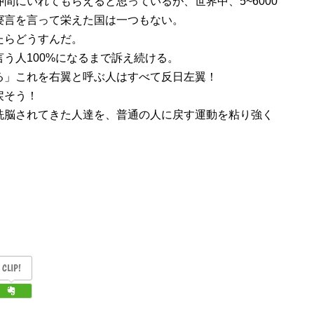
間にいれてもらえると思っているが、世界中、5~6000
寝言を言って栄えた国は一つもない。
たらどうすんだ。
う人100%になるまで訴え続ける。
る」これを右翼と呼ぶ人はすべて反日左翼！
戻そう！
洗脳されてきた人達を、普通の人に戻す運動を粘り強く
CLIP!