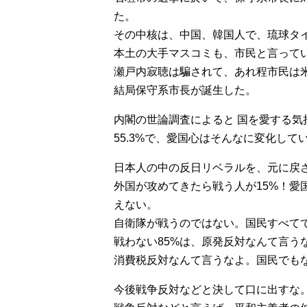
た。
その中核は、中国、韓国人で、琉球タ
本土の大手マスコミも、市民と言って
瀬戸内寂聴は騙されて、あれ程市民は
結局保守系市長が誕生した。
内閣の世論調査によると 国を愛する気
55.3%で、愛国心はそんなに変化して
日本人の中の反日リベラルを、元に戻
外国が攻めてきたら戦う人が15%！愛
えない。
自衛隊が戦うのではない。国民すべて
戦わない85%は、原発反対なんて言う
消費税反対なんて言うなよ。国民でも
今後戦争反対などと決して口に出すな