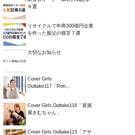
６選
リサイクルで年商300億円企業
を作った親父の寝言７選
大切なお知らせ
Cover Girls
Outtake117「Ron.」
Cover Girls Outtake116「居酒
屋きむちゃん」
Cover Girls Outtake115「アサ