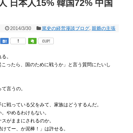
日本人15% 韓国72% 中国
2014/3/30
篤史の経営漫談ブログ
,
親爺の主張
CLIP!
れる。
が起こったら、国のために戦うか」と言う質問にたいし
って言うの。
手に戦っている父をみて、家族はどうするんだ。
い。やめるわけもない。
ナスがままにされるのか。
助けてー、か泥棒！」は許せる。