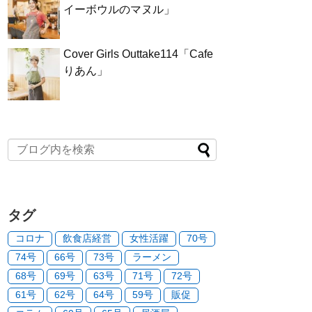
イーボウルのマヌル」
Cover Girls Outtake114「Cafe
りあん」
タグ
コロナ
飲食店経営
女性活躍
70号
74号
66号
73号
ラーメン
68号
69号
63号
71号
72号
61号
62号
64号
59号
販促