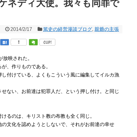
ケネディ大使。我々も同罪で
2014/2/17
篤史の経営漫談ブログ
,
親爺の主張
CLIP!
」が放映された。
るが、作りものである。
押し付けている、よくもこういう風に編集してイルカ漁
させない、お前達は犯罪人だ、という押し付け。と同じ
付けるのは、キリスト教の布教も全く同じ。
地の文化を認めようとしないで、それがお前達の幸せ