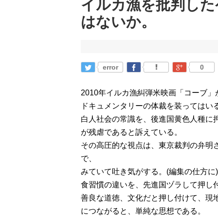
イルカ漁を批判した
はないか。
error
0
2010年イルカ漁糾弾米映画「コーブ
ドキュメンタリーの体裁を装ってはい
白人社会の常識を、後進国黄色人種に
が残虐であると訴えている。
その高圧的な視点は、東京裁判の弁明
で、
みていて吐き気がする。(編集の仕方に)
食習慣の違いを、先進国ヅラして押し
善良な道徳、文化だと押し付けて、現
につながると、単純な思想である。