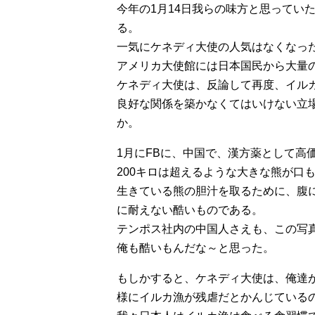
今年の1月14日我らの味方と思ってい
る。
一気にケネディ大使の人気はなくなっ
アメリカ大使館には日本国民から大量
ケネディ大使は、反論して再度、イル
良好な関係を築かなくてはいけない立
か。
1月にFBに、中国で、漢方薬として高
200キロは超えるような大きな熊が口
生きている熊の胆汁を取るために、腹
に耐えない酷いものである。
テンポス社内の中国人さえも、この写
俺も酷いもんだな～と思った。
もしかすると、ケネディ大使は、俺達
様にイルカ漁が残虐だとかんじている