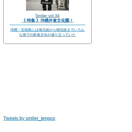
Smiler vol.34
《 特集 》沖縄外食文化圏！
沖縄・石垣島には地元組から移住組までいろん
な形での飲食文化が成り立っていた
Tweets by smiler_tenpos