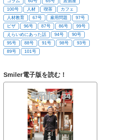
コラム
60号
65号
居酒屋
100号
人材
喫茶
カフェ
人材教育
67号
雇用問題
97号
ピザ
96号
87号
86号
99号
えらいめにあった話
94号
90号
95号
88号
91号
98号
93号
89号
101号
Smiler電子版を読む！