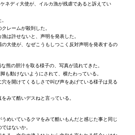
たケネディ大使が、イルカ漁が残虐であると訴えてい
た。
のクレームが殺到した。
カ漁は許せないと、声明を発表した。
場の大使が、なぜこうもしつこく反対声明を発表するの
価な熊の胆汁を取る様子の、写真が流れてきた。
も脚も動けないようにされて、横たわっている。
に穴を開けてくるしさで叫び声をあげている様子は見る
真をみて酷いデスねと言っている。
がうめいているクマをみて酷いもんだと感じた事と同じ
のではないか。