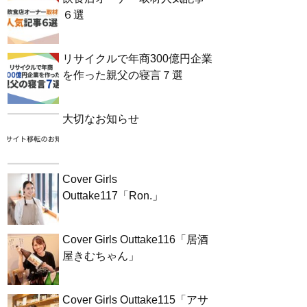
６選
リサイクルで年商300億円企業
を作った親父の寝言７選
大切なお知らせ
Cover Girls
Outtake117「Ron.」
Cover Girls Outtake116「居酒
屋きむちゃん」
Cover Girls Outtake115「アサ