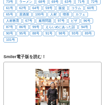
73号
ラーメン
68号
69号
63号
71号
72号
61号
62号
64号
59号
販促
コラム
60号
65号
居酒屋
100号
人材
喫茶
カフェ
人材教育
67号
雇用問題
97号
ピザ
96号
87号
86号
99号
えらいめにあった話
94号
90号
95号
88号
91号
98号
93号
89号
101号
Smiler電子版を読む！