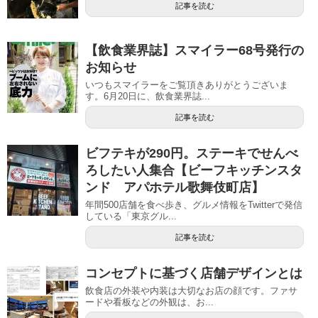
記事を読む
【飲食業界誌】スマイラー68号発行の
お知らせ
いつもスマイラーをご覧頂きありがとうございま
す。6月20日に、飲食業界誌...
記事を読む
ビフテキが290円。ステーキでせんべ
ろしたい人集合【ビーフキッチンスタ
ンド アパホテル歌舞伎町店】
年間500店舗を食べ歩き、グルメ情報をTwitterで発信
している「東京グル...
記事を読む
コンセプトに基づく店舗デザインとは
飲食店の外装や内装は大切なお店の顔です。ファサ
ードや看板などの外観は、お...