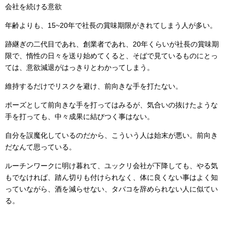
会社を続ける意欲
年齢よりも、15~20年で社長の賞味期限がきれてしまう人が多い。
跡継ぎの二代目であれ、創業者であれ、20年くらいが社長の賞味期
限で、惰性の日々を送り始めてくると、そばで見ているものにとっ
ては、意欲減退がはっきりとわかってしまう。
維持するだけでリスクを避け、前向きな手を打たない。
ポーズとして前向きな手を打ってはみるが、気合いの抜けたような
手を打っても、中々成果に結びつく事はない。
自分を誤魔化しているのだから、こういう人は始末が悪い。前向き
だなんて思っている。
ルーチンワークに明け暮れて、ユックリ会社が下降しても、やる気
もでなければ、踏ん切りも付けられなく、体に良くない事はよく知
っていながら、酒を減らせない、タバコを辞められない人に似てい
る。