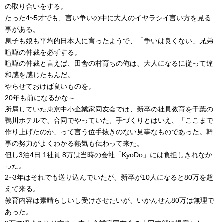
の取り合いをする。
たった4~5才でも、言い争いの中に大人のイヤラシイ言い方を見る
事がある。
息子も娘も平均的日本人に育ったようで、「争いは良くない」兄弟
喧嘩の仲裁を必ずする。
喧嘩の仲裁と言えば、田舎の村育ちの俺は、大人になるに従って違
和感を感じたもんだ。
やらせておけば良いものを。
20年も前になるかな～
所属していた東京中小企業家同友会では、新卒の社員教育を千葉の
鴨川ホテルで、合同でやっていた。手づくりとはいえ、「ここまで
作り上げたのか」って言う位手抜きのない見事なものであった。幹
事の努力がよくわかる熱気も伝わって来た。
但し3泊4日 1社員 8万は当時の会社「KyoDo」には負担しきれなか
った。
2~3年はそれでも送り込んでいたが、新卒が10人になると80万を超
えて来る。
教育内容は素晴らしいし受けさせたいが、いかんせん80万は無理で
あった。