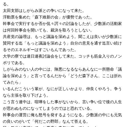
る。
太田支部はしがらみ派との争いになって来た。
浮動票を集めた「森下維新の会」が優勢であった。
幹事会で実行するか否か侃々諤々の討論をしたが、少数派の活動家
は何回幹事会を開いても、裁決を取ろうとしない。
共産党の論理は、もっと議論を深めよう。聞こえは良いが少数派に
賛同する迄「もっと議論を深めよう」自分の意見を通す迄言い続け
るそのエネルギーはすごいもんであった。
大学の寮では連日連夜討論会をして来た。コッチも筋金入りのノン
ポリである。
しがらみのない人の中には、険悪になるならあんなに一所懸命「議
論を深めよう」と言ってるんだから「どうだ森下さん、ここは折れ
てみたら」
いるんだこういう輩が、なにが正しいかより、仲良くやろう。争う
なら主張を取り下げよう。
こう言う連中は、喧嘩をした事がないから、言い争い位で後の人生
が思わぬものになってしまうのではと恐れている。
幹事会の運営に俺も怒号を発するようになる。少数派の中にも元気
の良いのがいて「何だこの野郎」なんて答える。