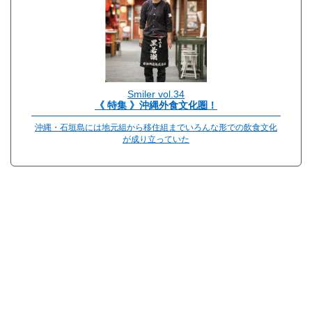
Smiler vol.34
《 特集 》沖縄外食文化圏！
沖縄・石垣島には地元組から移住組までいろんな形での飲食文化
が成り立っていた