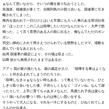
ぁなんて思いながら、そいつの腕を振り払おうとした。
良識派、穏健派が多くて、尖閣列島の小競り合いも、国連軍に引き
離されてしまった。
稚内を追われて一日だけとはいえ牢屋にも入った事のある菅沼社長
が「ほっとけ！この二人は喧嘩したいだけなんだから！」大声で怒
鳴った。こう言う育歴のある人の前に出ると、俺なんてただのボン
ボン。
羽交い締めにされて押さえつけられている態勢をしたママ、場数を
踏んでいるなあとおもった。
結局 国連軍の裁定により、その場は収まった。
以降 奴から無視されたままではあるが。
アアっ 我が家の孫たちも、親の裁定が入り、「喧嘩する事はよくな
い」と叩き込まれてしまうのだろうか。
「喧嘩しなきゃぁならない時もある」って教えていないから、ひと
しきり取り合いをした後、子供らしくもなく「ゴメンね」なんて謝
ったりして、上手に育てちゃあダメなんだ。馬鹿たれ子供は謝らな
い！強いものが勝つ！弱いものは悔しい思いをする。
そうやって大人になる。それをバネにするものと、ひねくれてしま
うものが出来る。