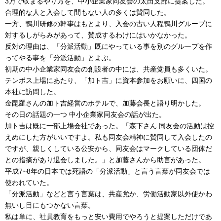
3万で収まるやり方を、中小企業家同友会の太田支部に提案した。
合理的な人と入会して間もない人の多くは賛同した。
一方、鴨川研修の幹事はもとより、入会の古い人程鴨川グループに
対するしがらみがあって、賛成するわけにはいかなかった。
反対の理由は、「分派活動」既にやっている事を別のグループを作
ってやる事を「分派活動」とよぶ。
初期の中小企業家同友会の創設者の中には、共産党員も多くいた。
テンポス上場にあたり、「加ト吉」に資本参加をお願いに、四国の
本社に訪問した。
金毘羅さんの加ト吉経営のホテルで、加藤会長と語り明かした。
その日の話題の一つ 中小企業家同友会の話が出た。
加ト吉は既に一部上場会社であった。「森下さん 同友会の活動は控
えめにした方がいいですよ。私も同友会精神に賛同して入会したの
ですが、親しくしている公安から、同友会はマークしている団体だ
との指摘があり退会しました。」と加藤さんから助言があった。
平成7~8年の日本では死語の「分派活動」と言う言葉が同友会では
使われていた。
「分派活動」などと言う言葉は、共産党か、労働活動家以外使かわ
無いし目にもつかない言葉。
私は単に、社員教育をもっと安い費用でやろうと提案しただけであ