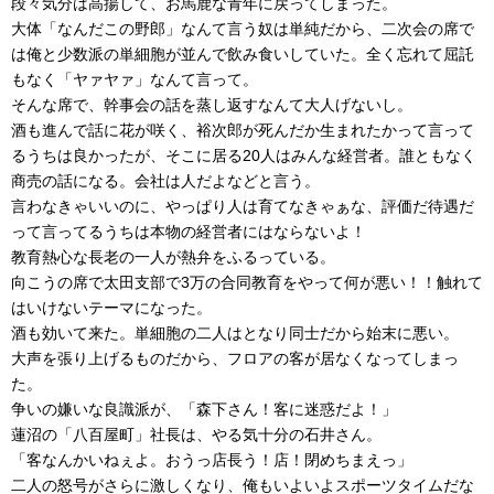
段々気分は高揚して、お馬鹿な青年に戻ってしまった。
大体「なんだこの野郎」なんて言う奴は単純だから、二次会の席で
は俺と少数派の単細胞が並んで飲み食いしていた。全く忘れて屈託
もなく「ヤァヤァ」なんて言って。
そんな席で、幹事会の話を蒸し返すなんて大人げないし。
酒も進んで話に花が咲く、裕次郎が死んだか生まれたかって言って
るうちは良かったが、そこに居る20人はみんな経営者。誰ともなく
商売の話になる。会社は人だよなどと言う。
言わなきゃいいのに、やっぱり人は育てなきゃぁな、評価だ待遇だ
って言ってるうちは本物の経営者にはならないよ！
教育熱心な長老の一人が熱弁をふるっている。
向こうの席で太田支部で3万の合同教育をやって何が悪い！！触れて
はいけないテーマになった。
酒も効いて来た。単細胞の二人はとなり同士だから始末に悪い。
大声を張り上げるものだから、フロアの客が居なくなってしまっ
た。
争いの嫌いな良識派が、「森下さん！客に迷惑だよ！」
蓮沼の「八百屋町」社長は、やる気十分の石井さん。
「客なんかいねぇよ。おうっ店長う！店！閉めちまえっ」
二人の怒号がさらに激しくなり、俺もいよいよスポーツタイムだな