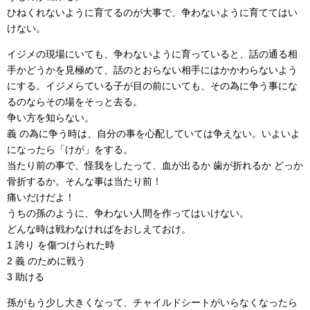
ひねくれないように育てるのが大事で、争わないように育ててはい
けない。
イジメの現場にいても、争わないように育っていると、話の通る相
手かどうかを見極めて、話のとおらない相手にはかかわらないよう
にする。イジメらている子が目の前にいても、その為に争う事にな
るのならその場をそっと去る。
争い方を知らない。
義 の為に争う時は、自分の事を心配していては争えない。いよいよ
になったら「けが」をする。
当たり前の事で、怪我をしたって、血が出るか 歯が折れるか どっか
骨折するか。そんな事は当たり前！
痛いだけだよ！
うちの孫のように、争わない人間を作ってはいけない。
どんな時は戦わなければをおしえておけ。
1 誇り を傷つけられた時
2 義 のために戦う
3 助ける
孫がもう少し大きくなって、チャイルドシートがいらなくなったら