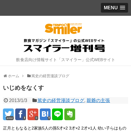
MENU
飲食店向け情報サイト「スマイラー」公式WEBサイト
ホーム
篤史の経営漫談ブログ
いじめをなくす
2013/1/3
篤史の経営漫談ブログ
,
親爺の主張
error
0
正月ともなると2家族5人の孫5才×2 3才×2 2才×1人 幼い子らはもの