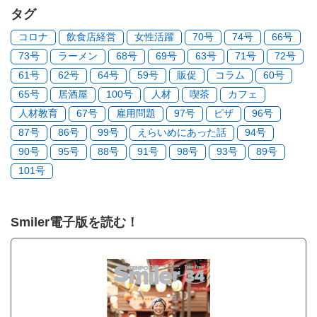
タグ
コロナ
飲食店経営
女性活躍
70号
74号
66号
73号
ラーメン
68号
69号
63号
71号
72号
61号
62号
64号
59号
販促
コラム
60号
65号
居酒屋
100号
人材
喫茶
カフェ
人材教育
67号
雇用問題
97号
ピザ
96号
87号
86号
99号
えらいめにあった話
94号
90号
95号
88号
91号
98号
93号
89号
101号
Smiler電子版を読む！