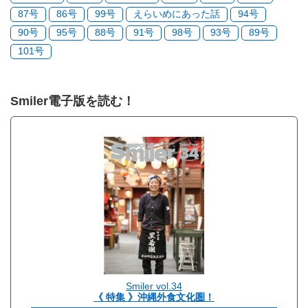
87号
86号
99号
えらいめにあった話
94号
90号
95号
88号
91号
98号
93号
89号
101号
Smiler電子版を読む！
Smiler vol.34
《 特集 》沖縄外食文化圏！