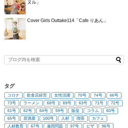
ヌル」
Cover Girls Outtake114「Cafe りあん」
タグ
コロナ
飲食店経営
女性活躍
70号
74号
66号
73号
ラーメン
68号
69号
63号
71号
72号
61号
62号
64号
59号
販促
コラム
60号
65号
居酒屋
100号
人材
喫茶
カフェ
人材教育
67号
雇用問題
97号
ピザ
96号