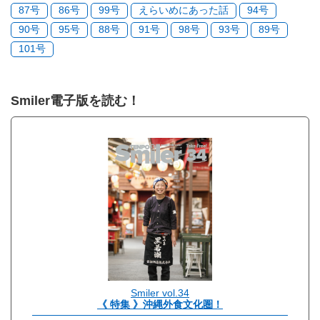
87号
86号
99号
えらいめにあった話
94号
90号
95号
88号
91号
98号
93号
89号
101号
Smiler電子版を読む！
Smiler vol.34
《 特集 》沖縄外食文化圏！