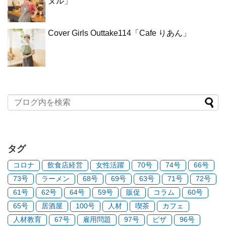
ヌル」
Cover Girls Outtake114「Cafe りあん」
タグ
コロナ
飲食店経営
女性活躍
70号
74号
66号
73号
ラーメン
68号
69号
63号
71号
72号
61号
62号
64号
59号
販促
コラム
60号
65号
居酒屋
100号
人材
喫茶
カフェ
人材教育
67号
雇用問題
97号
ピザ
96号