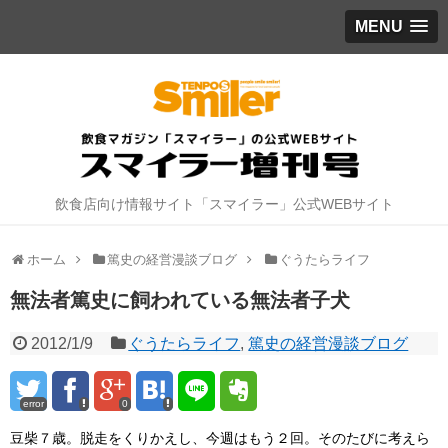
MENU
飲食店向け情報サイト「スマイラー」公式WEBサイト
ホーム
篤史の経営漫談ブログ
ぐうたらライフ
無法者篤史に飼われている無法者子犬
2012/1/9
ぐうたらライフ
,
篤史の経営漫談ブログ
error
0
豆柴７歳。脱走をくりかえし、今週はもう２回。そのたびに考えら