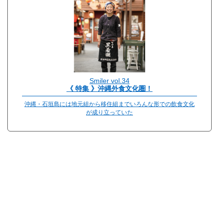
Smiler vol.34
《 特集 》沖縄外食文化圏！
沖縄・石垣島には地元組から移住組までいろんな形での飲食文化
が成り立っていた