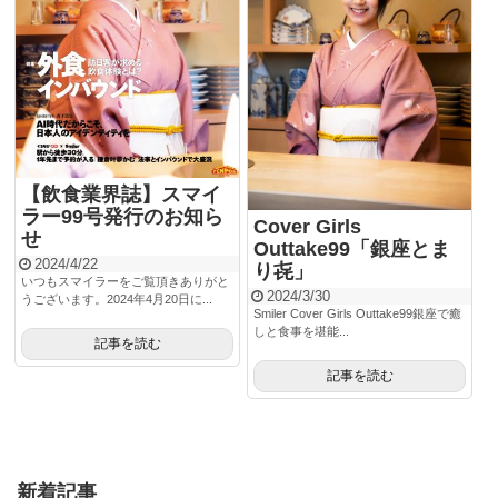
【飲食業界誌】スマイ
ラー99号発行のお知ら
Cover Girls
せ
Outtake99「銀座とま
2024/4/22
り㐂」
いつもスマイラーをご覧頂きありがと
2024/3/30
うございます。2024年4月20日に...
Smiler Cover Girls Outtake99銀座で癒
しと食事を堪能...
記事を読む
記事を読む
新着記事