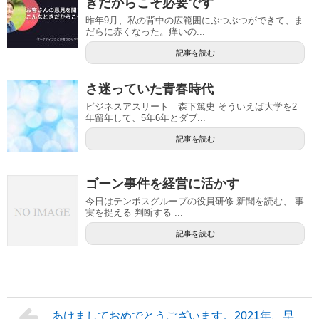
きだからこそ必要です
昨年9月、私の背中の広範囲にぶつぶつができて、ま
だらに赤くなった。痒いの...
記事を読む
さ迷っていた青春時代
ビジネスアスリート 森下篤史 そういえば大学を2
年留年して、5年6年とダブ...
記事を読む
ゴーン事件を経営に活かす
今日はテンポスグループの役員研修 新聞を読む、 事
実を捉える 判断する ...
記事を読む
あけましておめでとうございます。2021年、早