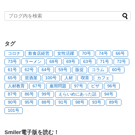
タグ
コロナ
飲食店経営
女性活躍
70号
74号
66号
73号
ラーメン
68号
69号
63号
71号
72号
61号
62号
64号
59号
販促
コラム
60号
65号
居酒屋
100号
人材
喫茶
カフェ
人材教育
67号
雇用問題
97号
ピザ
96号
87号
86号
99号
えらいめにあった話
94号
90号
95号
88号
91号
98号
93号
89号
101号
Smiler電子版を読む！