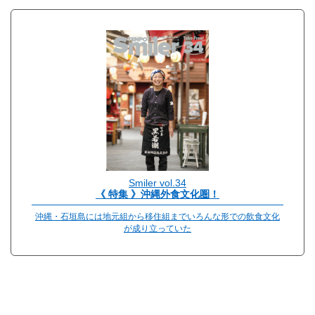
Smiler vol.34
《 特集 》沖縄外食文化圏！
沖縄・石垣島には地元組から移住組までいろんな形での飲食文化
が成り立っていた