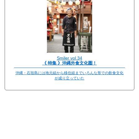
Smiler vol.34
《 特集 》沖縄外食文化圏！
沖縄・石垣島には地元組から移住組までいろんな形での飲食文化
が成り立っていた