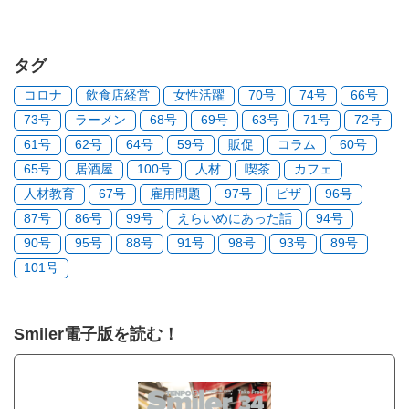
タグ
コロナ
飲食店経営
女性活躍
70号
74号
66号
73号
ラーメン
68号
69号
63号
71号
72号
61号
62号
64号
59号
販促
コラム
60号
65号
居酒屋
100号
人材
喫茶
カフェ
人材教育
67号
雇用問題
97号
ピザ
96号
87号
86号
99号
えらいめにあった話
94号
90号
95号
88号
91号
98号
93号
89号
101号
Smiler電子版を読む！