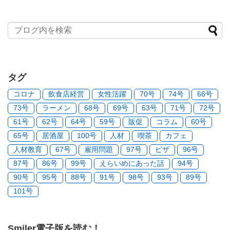
タグ
コロナ
飲食店経営
女性活躍
70号
74号
66号
73号
ラーメン
68号
69号
63号
71号
72号
61号
62号
64号
59号
販促
コラム
60号
65号
居酒屋
100号
人材
喫茶
カフェ
人材教育
67号
雇用問題
97号
ピザ
96号
87号
86号
99号
えらいめにあった話
94号
90号
95号
88号
91号
98号
93号
89号
101号
Smiler電子版を読む！