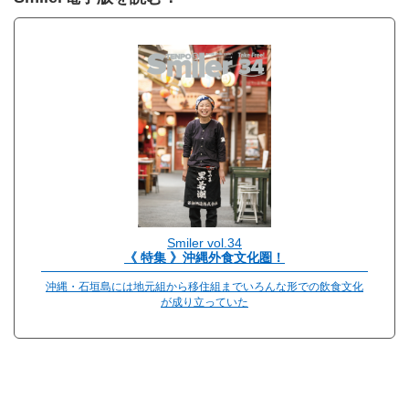
Smiler vol.34
《 特集 》沖縄外食文化圏！
沖縄・石垣島には地元組から移住組までいろんな形での飲食文化
が成り立っていた