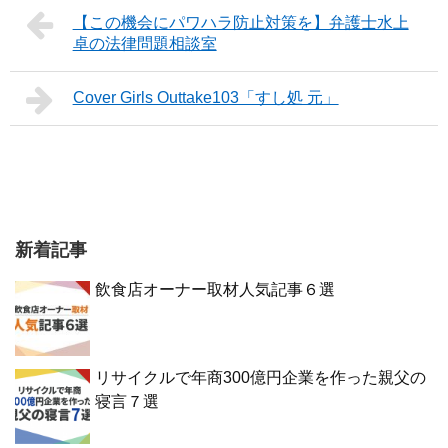
【この機会にパワハラ防止対策を】弁護士水上
卓の法律問題相談室
Cover Girls Outtake103「すし処 元」
新着記事
飲食店オーナー取材人気記事６選
リサイクルで年商300億円企業を作った親父の
寝言７選