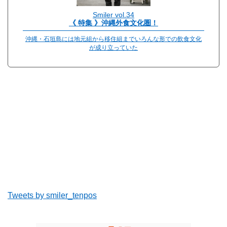
Smiler vol.34
《 特集 》沖縄外食文化圏！
沖縄・石垣島には地元組から移住組までいろんな形での飲食文化
が成り立っていた
Tweets by smiler_tenpos