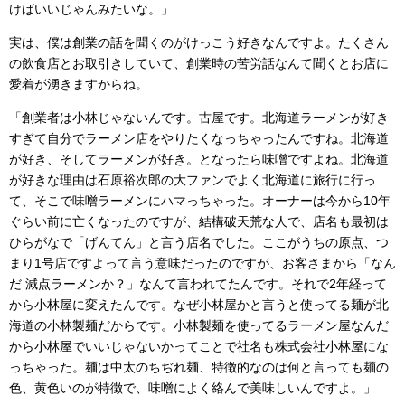
けばいいじゃんみたいな。」
実は、僕は創業の話を聞くのがけっこう好きなんですよ。たくさん
の飲食店とお取引きしていて、創業時の苦労話なんて聞くとお店に
愛着が湧きますからね。
「創業者は小林じゃないんです。古屋です。北海道ラーメンが好き
すぎて自分でラーメン店をやりたくなっちゃったんですね。北海道
が好き、そしてラーメンが好き。となったら味噌ですよね。北海道
が好きな理由は石原裕次郎の大ファンでよく北海道に旅行に行っ
て、そこで味噌ラーメンにハマっちゃった。オーナーは今から10年
ぐらい前に亡くなったのですが、結構破天荒な人で、店名も最初は
ひらがなで「げんてん」と言う店名でした。ここがうちの原点、つ
まり1号店ですよって言う意味だったのですが、お客さまから「なん
だ 減点ラーメンか？」なんて言われてたんです。それで2年経って
から小林屋に変えたんです。なぜ小林屋かと言うと使ってる麺が北
海道の小林製麺だからです。小林製麺を使ってるラーメン屋なんだ
から小林屋でいいじゃないかってことで社名も株式会社小林屋にな
っちゃった。麺は中太のちぢれ麺、特徴的なのは何と言っても麺の
色、黄色いのが特徴で、味噌によく絡んで美味しいんですよ。」