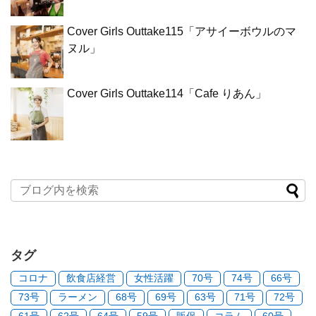
Cover Girls Outtake115「アサイーボウルのマ
ヌル」
Cover Girls Outtake114「Cafe りあん」
タグ
コロナ
飲食店経営
女性活躍
70号
74号
66号
73号
ラーメン
68号
69号
63号
71号
72号
61号
62号
64号
59号
販促
コラム
60号