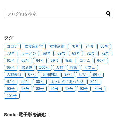
タグ
コロナ
飲食店経営
女性活躍
70号
74号
66号
73号
ラーメン
68号
69号
63号
71号
72号
61号
62号
64号
59号
販促
コラム
60号
65号
居酒屋
100号
人材
喫茶
カフェ
人材教育
67号
雇用問題
97号
ピザ
96号
87号
86号
99号
えらいめにあった話
94号
90号
95号
88号
91号
98号
93号
89号
101号
Smiler電子版を読む！