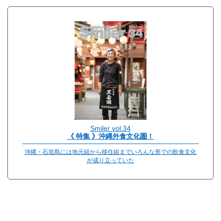
Smiler vol.34
《 特集 》沖縄外食文化圏！
沖縄・石垣島には地元組から移住組までいろんな形での飲食文化
が成り立っていた