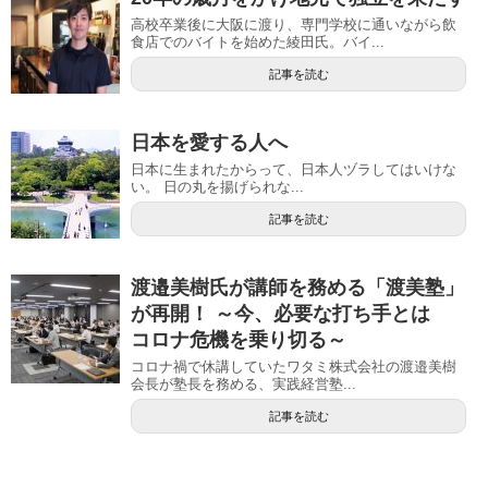
高校卒業後に大阪に渡り、専門学校に通いながら飲
食店でのバイトを始めた綾田氏。バイ...
記事を読む
日本を愛する人へ
日本に生まれたからって、日本人ヅラしてはいけな
い。 日の丸を揚げられな...
記事を読む
渡邉美樹氏が講師を務める「渡美塾」
が再開！ ～今、必要な打ち手とは
コロナ危機を乗り切る～
コロナ禍で休講していたワタミ株式会社の渡邉美樹
会長が塾長を務める、実践経営塾...
記事を読む