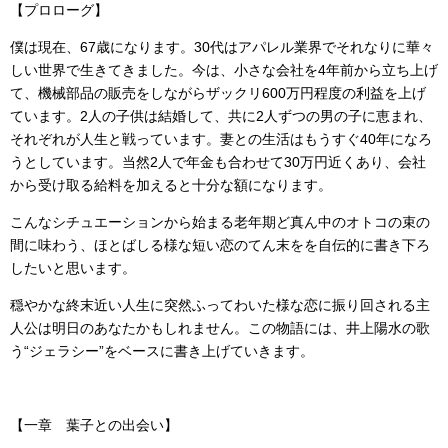
【プロローグ】
僕は現在、67歳になります。30代はアパレル業界でそれなりに華々
しい世界で生きてきました。今は、小さな会社を4年前から立ち上げ
て、機械部品の販売をしながらザックリ600万円程度の利益を上げ
ています。2人の子供は結婚して、共に2人ずつの男の子に恵まれ、
それぞれが人生と戦っています。妻との生活はもうすぐ40年になろ
うとしています。当然2人で年金も合わせて30万円近くあり、会社
から受け取る給料を加えると十分な額になります。
こんなシチュエーションから始まる老年期ど真ん中のオトコの束の
間に味わう、ほとばしる様な短い恋のてん末をを自伝的に書き下ろ
したいと思います。
穏やかな終末近い人生に突然ふってわいた様な恋に振り回される主
人公は明日のあなたかもしれません。この物語には、井上陽水の歌
う“ジェラシー”をベースに書き上げていきます。
【一章 葉子との出会い】