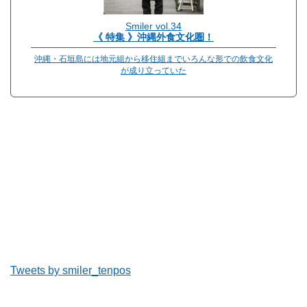
Smiler vol.34
《 特集 》沖縄外食文化圏！
沖縄・石垣島には地元組から移住組までいろんな形での飲食文化
が成り立っていた
Tweets by smiler_tenpos