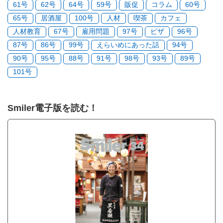
61号
62号
64号
59号
販促
コラム
60号
65号
居酒屋
100号
人材
喫茶
カフェ
人材教育
67号
雇用問題
97号
ピザ
96号
87号
86号
99号
えらいめにあった話
94号
90号
95号
88号
91号
98号
93号
89号
101号
Smiler電子版を読む！