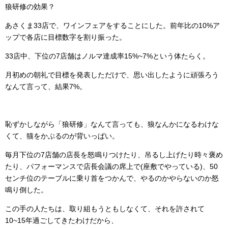
狼研修の効果？
あさくま33店で、ワインフェアをすることにした。前年比の10%ア
ップで各店に目標数字を割り振った。
33店中、下位の7店舗はノルマ達成率15%~7%という体たらく。
月初めの朝礼で目標を発表しただけで、思い出したように頑張ろう
なんて言って、結果7%。
恥ずかしながら「狼研修」なんて言っても、狼なんかになるわけな
くて、猫をかぶるのが背いっぱい。
毎月下位の7店舗の店長を怒鳴りつけたり、吊るし上げたり時々褒め
たり、パフォーマンスで店長会議の席上で(座敷でやっている)、50
センチ位のテーブルに乗り首をつかんで、やるのかやらないのか怒
鳴り倒した。
この手の人たちは、取り組もうともしなくて、それを許されて
10~15年過ごしてきたわけだから、