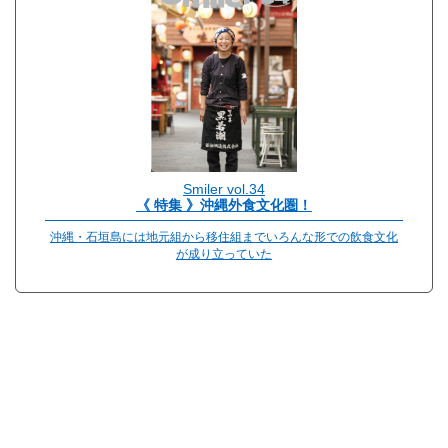
Smiler vol.34
《 特集 》沖縄外食文化圏！
沖縄・石垣島には地元組から移住組までいろんな形での飲食文化
が成り立っていた