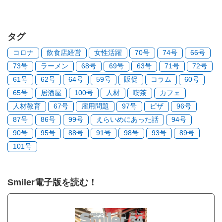
タグ
コロナ
飲食店経営
女性活躍
70号
74号
66号
73号
ラーメン
68号
69号
63号
71号
72号
61号
62号
64号
59号
販促
コラム
60号
65号
居酒屋
100号
人材
喫茶
カフェ
人材教育
67号
雇用問題
97号
ピザ
96号
87号
86号
99号
えらいめにあった話
94号
90号
95号
88号
91号
98号
93号
89号
101号
Smiler電子版を読む！