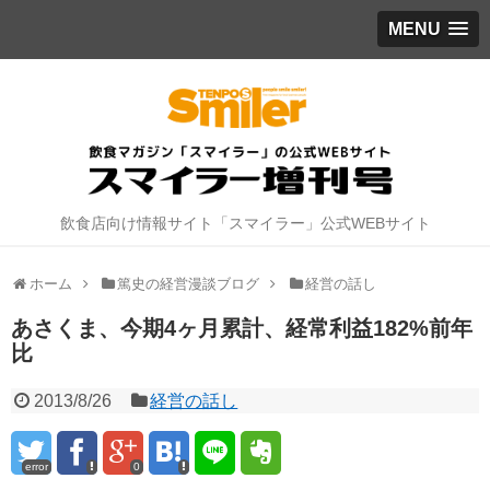
MENU
飲食店向け情報サイト「スマイラー」公式WEBサイト
ホーム
篤史の経営漫談ブログ
経営の話し
あさくま、今期4ヶ月累計、経常利益182%前年
比
2013/8/26
経営の話し
error
0