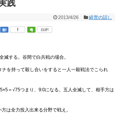
実践
2013/4/26
経営の話し
CLIP!
双方全滅する。谷間で白兵戦の場合。
双方カタナを持って殺し合いをすると一人一殺戦法でこられ
ー5×5＝√75つまり、9:0になる。五人全滅して、相手方は
い方は全力投入出来る分野で戦え。