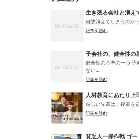
生き残る会社と消え
何故消えてしまうのか テ
記事を読む
子会社の、健全性の
健全性の基準の一つ 
ない...
記事を読む
人材教育にあたり上
厳しい先輩は、後輩を育
記事を読む
貧乏人一掃作戦 ゴー