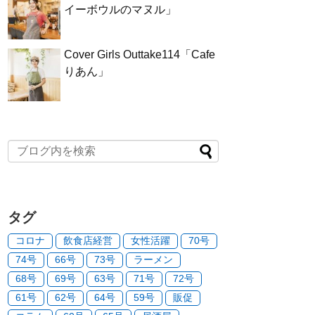
イーボウルのマヌル」
Cover Girls Outtake114「Cafe
りあん」
タグ
コロナ
飲食店経営
女性活躍
70号
74号
66号
73号
ラーメン
68号
69号
63号
71号
72号
61号
62号
64号
59号
販促