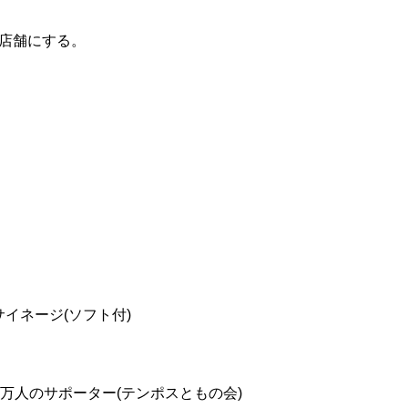
0店舗にする。
サイネージ(ソフト付)
ト 6万人のサポーター(テンポスともの会)