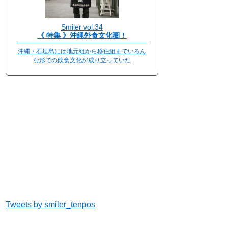
Smiler vol.34
《 特集 》沖縄外食文化圏！
沖縄・石垣島には地元組から移住組までいろん
な形での飲食文化が成り立っていた
Tweets by smiler_tenpos