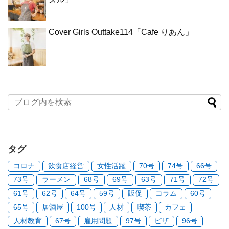
Cover Girls Outtake114「Cafe りあん」
タグ
コロナ
飲食店経営
女性活躍
70号
74号
66号
73号
ラーメン
68号
69号
63号
71号
72号
61号
62号
64号
59号
販促
コラム
60号
65号
居酒屋
100号
人材
喫茶
カフェ
人材教育
67号
雇用問題
97号
ピザ
96号