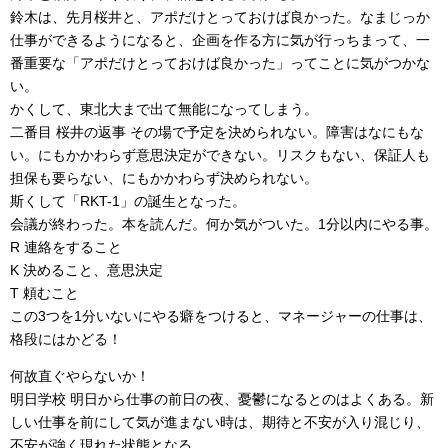
鈴木は、先月桜井と、アポだけとっておけば良かった。なまじっか
仕事ができるようになると、企画を作る方に気が行っちまって、一
番重要な「アポだけとっておけば良かった」ってことに気がつかな
い。
かくして、東北大まで出て無能になってしまう。
二番目 桜井の返事 その場で予定を決められない。障害はなにもな
い。にもかかわらず意思決定ができない。リスクもない、保証人も
担保も要らない、にもかかわらず決められない。
斯くして「RKT-1」の誕生となった。
会議が終わった。本を読んだ。何か気がついた。1分以内にやる事。
R 連絡をすること
K 決めること、意思決定
T 頼むこと
この3つを1分いないにやる癖をつけると、マネージャーの仕事は、
格段にはかどる！
何故直ぐやらないか！
明日学校 明日から仕事の前日の夜、憂鬱になるとのはよくある。新
しい仕事を前にして気が進まない時は、期待と不安が入り混じり、
不安が強く現れた状態となる。