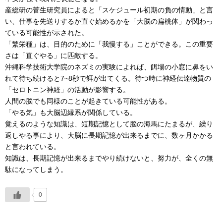
産総研の菅生研究員によると「スケジュール初期の負の情動」と言
い、仕事を先送りするか直ぐ始めるかを「大脳の扁桃体」が関わっ
ている可能性が示された。
「繁栄種」は、目的のために「我慢する」ことができる。この重要
さは「直ぐやる」に匹敵する。
沖縄科学技術大学院のネズミの実験によれば、餌場の小窓に鼻をい
れて待ち続けると7~8秒で餌が出てくる。待つ時に神経伝達物質の
「セロトニン神経」の活動が影響する。
人間の脳でも同様のことが起きている可能性がある。
「やる気」も大脳辺縁系が関係している。
覚えるのような知識は、短期記憶として脳の海馬にたまるが、繰り
返しやる事により、大脳に長期記憶が出来るまでに、数ヶ月かかる
と言われている。
知識は、長期記憶が出来るまでやり続けないと、努力が、全くの無
駄になってしまう。
0