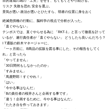
目的達成の為の「工夫」をせず、もくもくとやり続ける。
リスク 失敗を恐れ 安全を選ぶ。
景気が悪い 政治が悪いとひたすら、弱者の位置に身をおく
絶滅危惧種の行動に、脳科学の視点で分析が入った。
「直ぐやらない」
テンポスでは、直ぐやらせる為に 「RKT-1」と言って徹底を計って
いるが、遂行責任者が「直ぐやらない」 どうしたら良いんだろう？
I T通販の鈴木マネージャーに、
「一ヶ月前に、B商品の拡販を図る事にした、その報告をしてく
れ」と言ったら
「やってません」
「30日間何もしなかったのか」
「すみません」
「馬鹿野郎！すぐやれ！」
「はい」
「今やる事はなんだ」
「Bの責任者の桜井さんと企画する事です」
「違う！企画するために、今やる事はなんだ」
「たたき台を作っておきます」