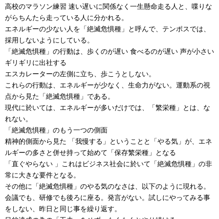
高校のマラソン練習 速い遅いに関係なく一生懸命走る人と、喋りな
がらちんたら走っている人に分かれる。
エネルギーの少ない人を「絶滅危惧種」と呼んで、テンポスでは、
採用しないようにしている。
「絶滅危惧種」の行動は、歩くのが遅い 食べるのが遅い 声が小さい
ギリギリに出社する
エスカレーターの左側に立ち、歩こうとしない。
これらの行動は、エネルギーが少なく、生命力がない。運動系の視
点から見た「絶滅危惧種」である。
現代に於いては、エネルギーが多いだけでは、「繁栄種」とは、な
れない。
「絶滅危惧種」のもう一つの側面
精神的側面から見た 「我慢する」ということと「やる気」が、エネ
ルギーの多さと併せ持って始めて「保存繁栄種」となる
「直ぐやらない 」これはビジネス社会に於いて「絶滅危惧種」の非
常に大きな要件となる。
その他に「絶滅危惧種」のやる気のなさは、以下のように現れる。
会議でも、研修でも後ろに座る。発言がない。試しにやってみる事
をしない、昨日と同じ事を繰り返す。