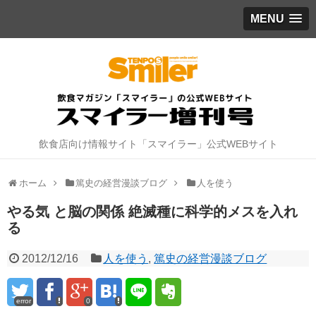
MENU
飲食店向け情報サイト「スマイラー」公式WEBサイト
ホーム
篤史の経営漫談ブログ
人を使う
やる気 と脳の関係 絶滅種に科学的メスを入れ
る
2012/12/16
人を使う
,
篤史の経営漫談ブログ
error
0