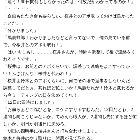
「違う！30日間何もしなかったのは、何故だかわかってるのか！」
「・・・・・」
「企画もたたき台も要らない。桜井とのアポ取っておけば良かった
ことだ。」
「分かりました」
「馬鹿野郎！わかりましたなどと言ってないで、俺の見ている前
で、今桜井とのアポを取れ！」
「はい もしもし…………桜井さんが、時間を調整して後で連絡をく
れるそうです。」
「桜井は、お前とのアポくらいで、調整して連絡をよこすってか
い！ふざけんな！桜井と代われ！」
「桜井よ鈴木とのアポくらいに、何でその場で返事をしないんだ、
調整してだとぉ、其れほど忙しいか！馬鹿たれが！鈴木と変わるか
ら今ミーティングの日を決めてくれ！」
「12日の四時にしました」
「お前らぁどこ迄ひとを、コケにすりゃすむんだ。12日だとぉ、2
週間も向こうじゃないか。てめえら暇人が、2週間も先にするほど忙
しいか、明日か明後日に決めろ」
「明日の四時半に桜井さんと打ち合わせします。」
鈴木と桜井のやり取りに、諸悪が見て取れる。