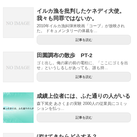
イルカ漁を批判したケネディ大使。
我々も同罪ではないか。
2010年イルカ漁糾弾米映画「コーブ」が放映され
た。 ドキュメンタリーの体裁を...
記事を読む
田園調布の散歩 PT-2
ゴミ出し。俺の家の前の電柱に、「ここにゴミを出
せ」というしるしがあっても、誰も持...
記事を読む
成績上位者には、ふた通りの人がいる
森下篤史 あさくまの実験 2000人の従業員にコミッ
ションを払っ...
記事を読む
ぼけてきたらどうする？