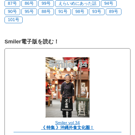
87号
86号
99号
えらいめにあった話
94号
90号
95号
88号
91号
98号
93号
89号
101号
Smiler電子版を読む！
Smiler vol.34
《 特集 》沖縄外食文化圏！