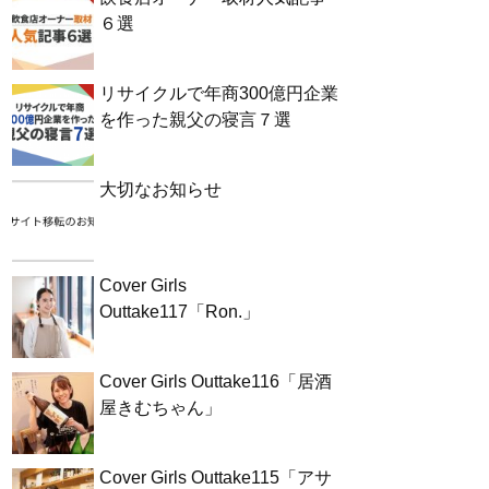
６選
リサイクルで年商300億円企業
を作った親父の寝言７選
大切なお知らせ
Cover Girls
Outtake117「Ron.」
Cover Girls Outtake116「居酒
屋きむちゃん」
Cover Girls Outtake115「アサ