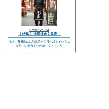
Smiler vol.34
《 特集 》沖縄外食文化圏！
沖縄・石垣島には地元組から移住組までいろん
な形での飲食文化が成り立っていた