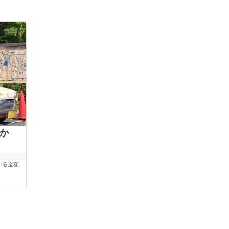
か
かる金額