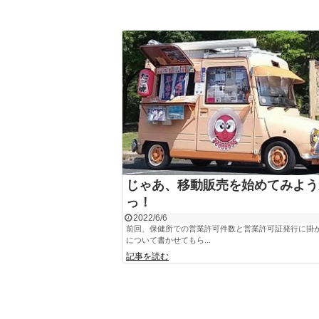
じゃあ、移動販売を始めてみよう
っ！
2022/6/6
前回、保健所での営業許可件数と営業許可証発行に掛
について書かせてもら...
記事を読む