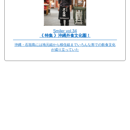
Smiler vol.34
《 特集 》沖縄外食文化圏！
沖縄・石垣島には地元組から移住組までいろんな形での飲食文化
が成り立っていた