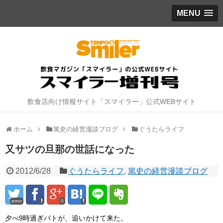
MENU
飲食店向け情報サイト「スマイラー」公式WEBサイト
ホーム
篤史の経営漫談ブログ
ぐうたらライフ
又サツの旦那の世話になった
2012/6/28
ぐうたらライフ
,
篤史の経営漫談ブログ
error
0
夕べ9時過ぎパトが、追いかけて来た。