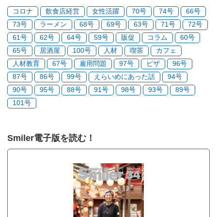
コロナ
飲食店経営
女性活躍
70号
74号
66号
73号
ラーメン
68号
69号
63号
71号
72号
61号
62号
64号
59号
販促
コラム
60号
65号
居酒屋
100号
人材
喫茶
カフェ
人材教育
67号
雇用問題
97号
ピザ
96号
87号
86号
99号
えらいめにあった話
94号
90号
95号
88号
91号
98号
93号
89号
101号
Smiler電子版を読む！