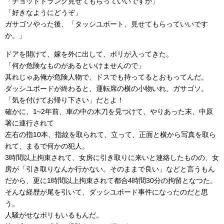
「チョットトランク見せてもらっていいですか」
「好きなようにどうぞ」
ガサゴソやった後、「タッシユボート、見せてもらっていいです
か。」
ドアを開けて、嫁を外に出して、ポリが入ってきた。
「何か危険なものがあるといけませんので」
其れじゃあ俺が危険人物で、ドスでも持ってるとおもってんだ。
ダッシユボードが終わると、運転席の横の小物いれ、ガサゴソ。
「気を付けてお帰り下さい」だとよ！
確かに、1~2年前、車の中の木刀を見つけて、やりあった末、中原
署に連行されて
左右の指10本、指紋を取られて、立って、正面と横から写真を取ら
れて、まるで何かの犯人。
3時間以上拘束されて、女房に引き取りに来いと連絡したものの、女
房が「引き取りなんか行かない。そのままで良い」などと言うもん
だから、更に1時間以上拘束されて都合4時間30分の拘留となつた。
そんな経歴が尾を引いて、ダッシユボード事件になったのだと思
う。
人騒がせなポリもいるもんだ。