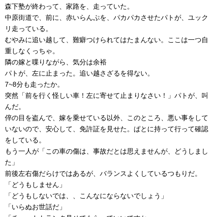
森下塾が終わって、家路を、走っていた。
中原街道で、前に、赤いらんぷを、パカパカさせたパトが、ユック
リ走っている。
むやみに追い越して、難癖つけられてはたまんない。ここは一つ自
重しなくっちゃ。
隣の嫁と喋りながら、気分は余裕
パトが、左に止まった。追い越さざるを得ない。
7~8分も走ったか。
突然「前を行く怪しい車！左に寄せて止まりなさい！」パトが、叫
んだ。
倅の目を盗んで、嫁を乗せている以外、このところ、悪い事をして
いないので、安心して、免許証を見せた。ぱとに持って行って確認
をしている。
もう一人が「この車の傷は、事故だとは思えませんが、どうしまし
た」
前後左右傷だらけではあるが、バランスよくしているつもりだ。
「どうもしません」
「どうもしないでは、、こんなにならないでしょう」
「いらぬお世話だ」